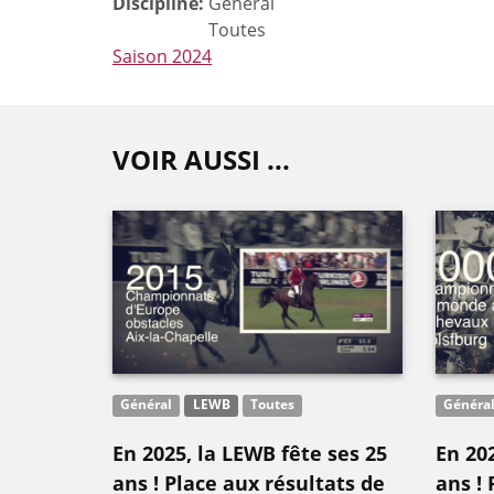
Discipline:
Général
Toutes
Saison 2024
VOIR AUSSI ...
Général
LEWB
Toutes
Généra
En 2025, la LEWB fête ses 25
En 202
ans ! Place aux résultats de
ans ! 