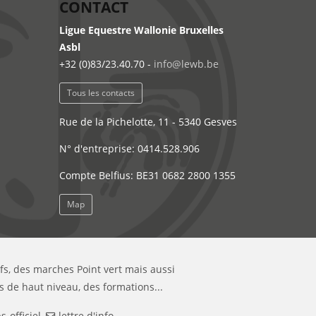
CONTACT
Ligue Equestre Wallonie Bruxelles
Asbl
+32 (0)83/23.40.70 -
info@lewb.be
Tous les contacts
Rue de la Pichelotte, 11 - 5340 Gesves
N° d'entreprise: 0414.528.906
Compte Belfius: BE31 0682 2800 1355
Map
ifs, des marches Point vert mais aussi
s de haut niveau, des formations...
-officiel
,
lettre d'info