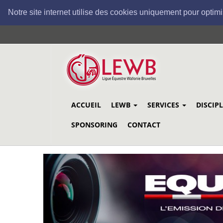
Notre site internet utilise des cookies uniquement pour optimi
Aller
au
contenu
principal
ACCUEIL
LEWB
SERVICES
DISCIP
SPONSORING
CONTACT