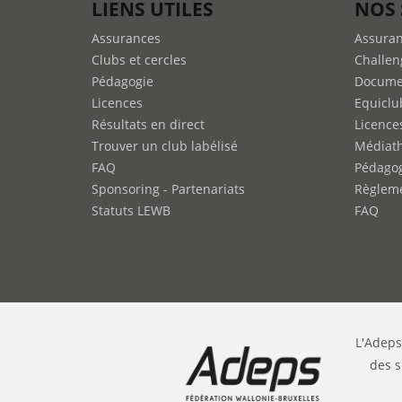
LIENS UTILES
NOS 
Assurances
Assura
Clubs et cercles
Challen
Pédagogie
Docume
Licences
Equiclu
Résultats en direct
Licence
Trouver un club labélisé
Médiat
FAQ
Pédago
Sponsoring - Partenariats
Règleme
Statuts LEWB
FAQ
L'Adeps
des s