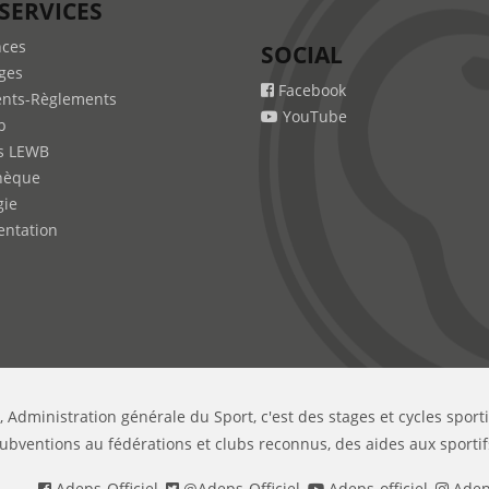
SERVICES
nces
SOCIAL
ges
Facebook
nts-Règlements
YouTube
b
s LEWB
hèque
gie
ntation
, Administration générale du Sport, c'est des stages et cycles sport
ubventions au fédérations et clubs reconnus, des aides aux sportif
Adeps-Officiel
,
@Adeps-Officiel
,
Adeps-officiel
,
Adeps