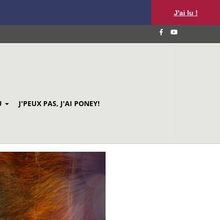
J'ai lu !
U
J'PEUX PAS, J'AI PONEY!