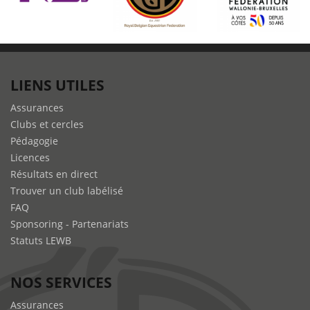
LIENS UTILES
Assurances
Clubs et cercles
Pédagogie
Licences
Résultats en direct
Trouver un club labélisé
FAQ
Sponsoring - Partenariats
Statuts LEWB
NOS SERVICES
Assurances