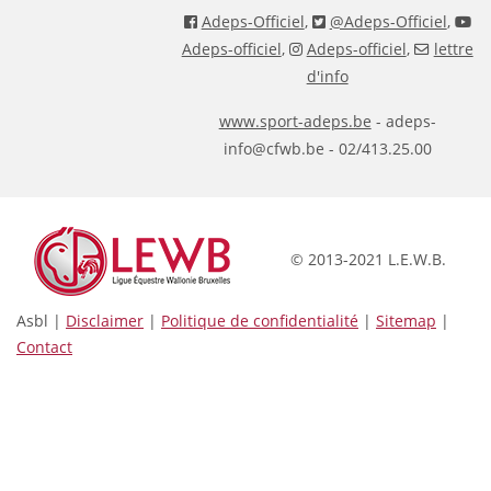
Adeps-Officiel
,
@Adeps-Officiel
,
Adeps-officiel
,
Adeps-officiel
,
lettre
d'info
www.sport-adeps.be
- adeps-
info@cfwb.be - 02/413.25.00
© 2013-2021 L.E.W.B.
Asbl |
Disclaimer
|
Politique de confidentialité
|
Sitemap
|
Contact