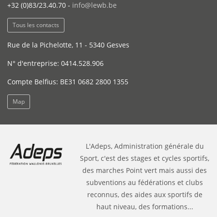
+32 (0)83/23.40.70 -
info@lewb.be
Tous les contacts
Rue de la Pichelotte, 11 - 5340 Gesves
N° d'entreprise: 0414.528.906
Compte Belfius: BE31 0682 2800 1355
Map
L'Adeps, Administration générale du
Sport, c'est des stages et cycles sportifs,
des marches Point vert mais aussi des
subventions au fédérations et clubs
reconnus, des aides aux sportifs de
haut niveau, des formations...