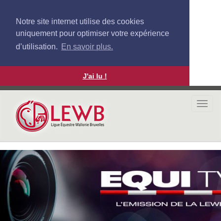
Notre site internet utilise des cookies
uniquement pour optimiser votre expérience
d’utilisation.
En savoir plus.
J'ai lu !
Aller
au
Togg
contenu
navi
principal