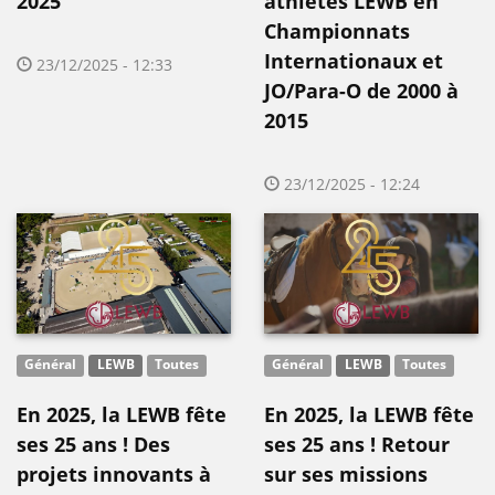
2025
athlètes LEWB en
Championnats
Internationaux et
23/12/2025 - 12:33
JO/Para-O de 2000 à
2015
23/12/2025 - 12:24
Général
LEWB
Toutes
Général
LEWB
Toutes
En 2025, la LEWB fête
En 2025, la LEWB fête
ses 25 ans ! Des
ses 25 ans ! Retour
projets innovants à
sur ses missions