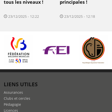
tous les niveaux !
principales !
23/12/2025 - 12:22
23/12/2025 - 12:18
LIENS UTILES
Assurances
Clubs et cercles
Pédagogie
Licences