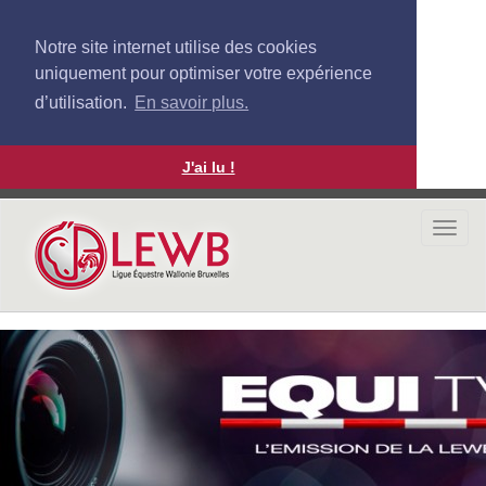
Notre site internet utilise des cookies
uniquement pour optimiser votre expérience
d’utilisation.
En savoir plus.
J'ai lu !
Aller
au
Togg
contenu
navi
principal