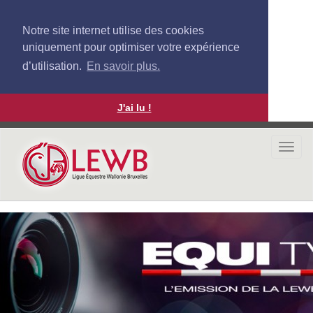
Notre site internet utilise des cookies
uniquement pour optimiser votre expérience
d’utilisation.
En savoir plus.
J'ai lu !
Aller
au
Togg
contenu
navi
principal