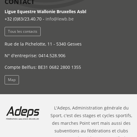
CONTACT
Ligue Equestre Wallonie Bruxelles Asbl
+32 (0)83/23.40.70 -
info@lewb.be
Tous les contacts
Rue de la Pichelotte, 11 - 5340 Gesves
N° d'entreprise: 0414.528.906
Compte Belfius: BE31 0682 2800 1355
Map
L'Adeps, Administration générale du
Sport, c'est des stages et cycles sportifs,
des marches Point vert mais aussi des
subventions au fédérations et clubs