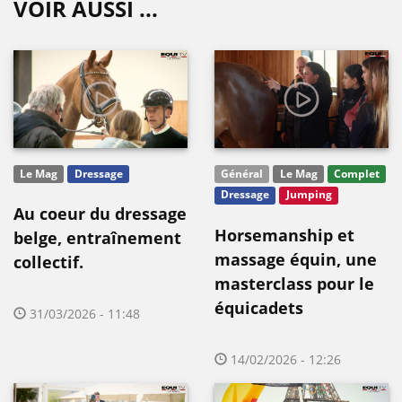
VOIR AUSSI ...
Le Mag
Dressage
Général
Le Mag
Complet
Dressage
Jumping
Au coeur du dressage
Horsemanship et
belge, entraînement
massage équin, une
collectif.
masterclass pour le
équicadets
31/03/2026 - 11:48
14/02/2026 - 12:26