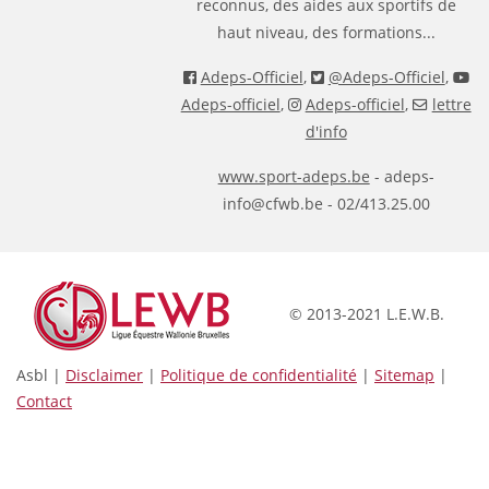
reconnus, des aides aux sportifs de
haut niveau, des formations...
Adeps-Officiel
,
@Adeps-Officiel
,
Adeps-officiel
,
Adeps-officiel
,
lettre
d'info
www.sport-adeps.be
- adeps-
info@cfwb.be - 02/413.25.00
© 2013-2021 L.E.W.B.
Asbl |
Disclaimer
|
Politique de confidentialité
|
Sitemap
|
Contact