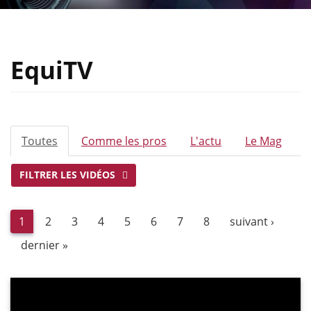
EquiTV
ONGLETS
Toutes
(onglet
Comme les pros
L'actu
Le Mag
PRINCIPAUX
actif)
FILTRER LES VIDÉOS
1
2
3
4
5
6
7
8
suivant ›
dernier »