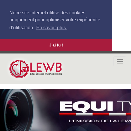
Notre site internet utilise des cookies
uniquement pour optimiser votre expérience
d’utilisation.
En savoir plus.
J'ai lu !
Aller
au
Togg
contenu
navi
principal