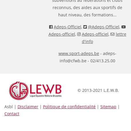
subventions au fédérations et clubs
reconnus, des aides aux sportifs de
haut niveau, des formations...
Adeps-Officiel
,
@Adeps-Officiel
,
Adeps-officiel
,
Adeps-officiel
,
lettre
d'info
www.sport-adeps.be
- adeps-
info@cfwb.be - 02/413.25.00
© 2013-2021 L.E.W.B.
Asbl |
Disclaimer
|
Politique de confidentialité
|
Sitemap
|
Contact