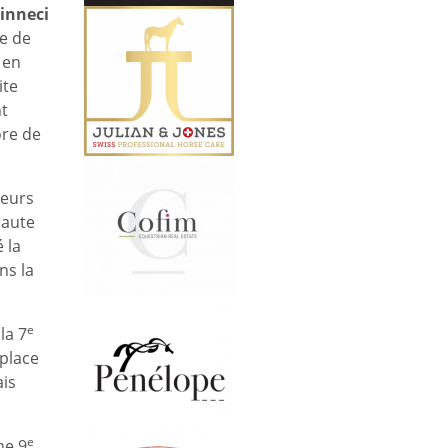
inneci
e de
 en
ite
t
ore de
ieurs
haute
 la
ns la
e
la 7
place
is
e
ne 9