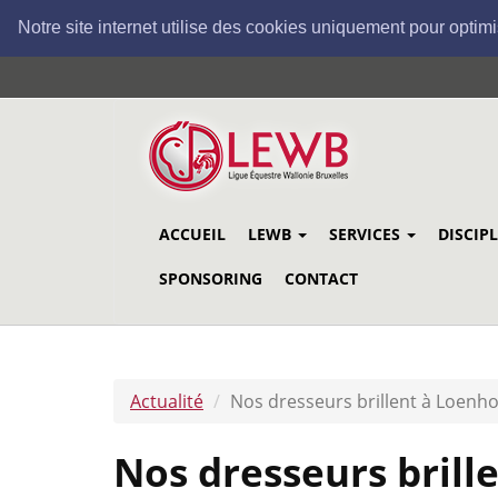
Notre site internet utilise des cookies uniquement pour optimi
Aller
au
contenu
principal
ACCUEIL
LEWB
SERVICES
DISCIP
SPONSORING
CONTACT
Actualité
Nos dresseurs brillent à Loenho
Nos dresseurs brill