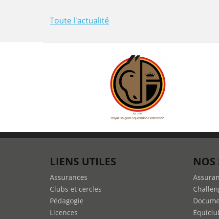
Toute l'actualité
LIENS UTILES
NOS 
Assurances
Assura
Clubs et cercles
Challen
Pédagogie
Docume
Licences
Equiclu