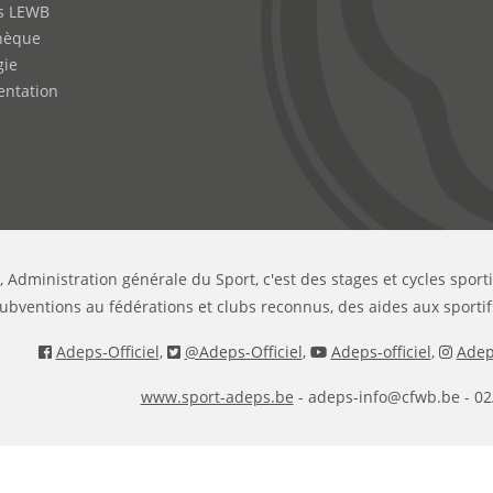
s LEWB
hèque
gie
ntation
, Administration générale du Sport, c'est des stages et cycles sport
ubventions au fédérations et clubs reconnus, des aides aux sportif
Adeps-Officiel
,
@Adeps-Officiel
,
Adeps-officiel
,
Adeps
www.sport-adeps.be
- adeps-info@cfwb.be - 02