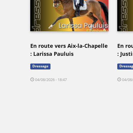
En route vers Aix-la-Chapelle
En ro
: Larissa Pauluis
: Jus
Dressage
Dressa
04/08/2026 - 18:47
04/08/