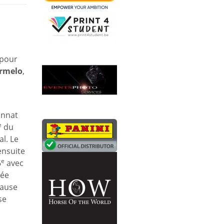
 pour
Ermelo
,
onnat
e
du
l. Le
ensuite
e
6
avec
iée
cause
se