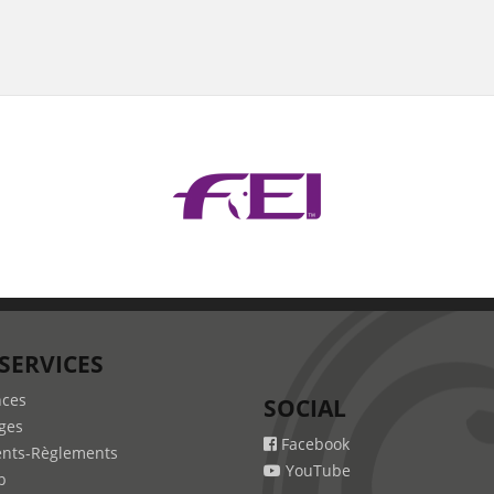
SERVICES
nces
SOCIAL
ges
Facebook
nts-Règlements
YouTube
b