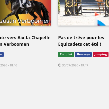
ute vers Aix-la-Chapelle
Pas de trêve pour les
tin Verboomen
Equicadets cet été !
ge
Complet
Dressage
Jumping
2026 - 18:46
30/07/2026 - 19:47