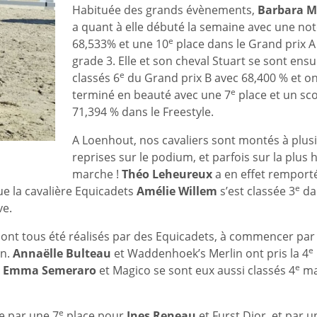
Habituée des grands évènements,
Barbara M
a quant à elle débuté la semaine avec une not
e
68,533% et une 10
place dans le Grand prix A
grade 3. Elle et son cheval Stuart se sont ensu
e
classés 6
du Grand prix B avec 68,400 % et on
e
terminé en beauté avec une 7
place et un sc
71,394 % dans le Freestyle.
A Loenhout, nos cavaliers sont montés à plus
reprises sur le podium, et parfois sur la plus 
marche !
Théo Leheureux
a en effet remporté
e
ue la cavalière Equicadets
Amélie Willem
s’est classée 3
da
ve.
ont tous été réalisés par des Equicadets, à commencer par 
e
en.
Annaëlle Bulteau
et Waddenhoek’s Merlin ont pris la 4
e
e
Emma Semeraro
et Magico se sont eux aussi classés 4
ma
e
ée par une 7
place pour
Ines Reneau
et Furst Dior, et par u