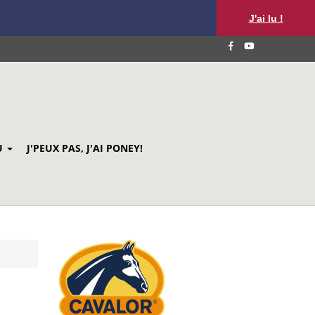
J'ai lu !
U
J'PEUX PAS, J'AI PONEY!