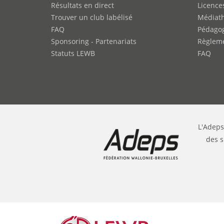
Résultats en direct
Licence
Trouver un club labélisé
Médiat
FAQ
Pédago
Sponsoring - Partenariats
Règleme
Statuts LEWB
FAQ
L'Adeps
des s