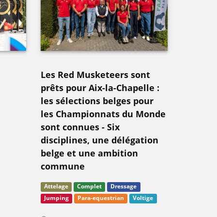
Les Red Musketeers sont
prêts pour Aix-la-Chapelle :
les sélections belges pour
les Championnats du Monde
sont connues - Six
disciplines, une délégation
belge et une ambition
commune
Attelage
Complet
Dressage
Jumping
Para-equestrian
Voltige