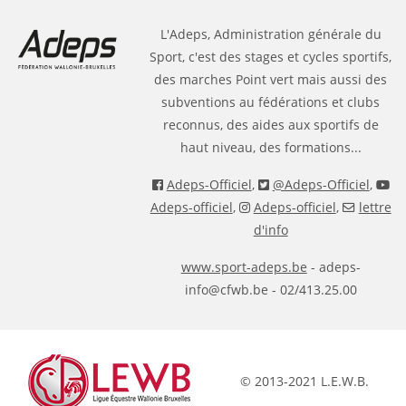
L'Adeps, Administration générale du
Sport, c'est des stages et cycles sportifs,
des marches Point vert mais aussi des
subventions au fédérations et clubs
reconnus, des aides aux sportifs de
haut niveau, des formations...
Adeps-Officiel
,
@Adeps-Officiel
,
Adeps-officiel
,
Adeps-officiel
,
lettre
d'info
www.sport-adeps.be
- adeps-
info@cfwb.be - 02/413.25.00
© 2013-2021 L.E.W.B.