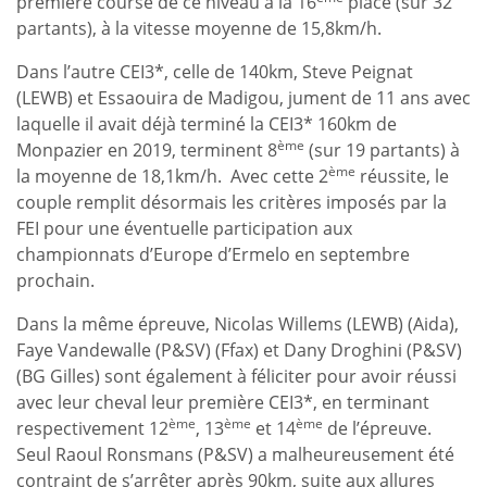
première course de ce niveau à la 16
place (sur 32
partants), à la vitesse moyenne de 15,8km/h.
Dans l’autre CEI3*, celle de 140km, Steve Peignat
(LEWB) et Essaouira de Madigou, jument de 11 ans avec
laquelle il avait déjà terminé la CEI3* 160km de
ème
Monpazier en 2019, terminent 8
(sur 19 partants) à
ème
la moyenne de 18,1km/h. Avec cette 2
réussite, le
couple remplit désormais les critères imposés par la
FEI pour une éventuelle participation aux
championnats d’Europe d’Ermelo en septembre
prochain.
Dans la même épreuve, Nicolas Willems (LEWB) (Aida),
Faye Vandewalle (P&SV) (Ffax) et Dany Droghini (P&SV)
(BG Gilles) sont également à féliciter pour avoir réussi
avec leur cheval leur première CEI3*, en terminant
ème
ème
ème
respectivement 12
, 13
et 14
de l’épreuve.
Seul Raoul Ronsmans (P&SV) a malheureusement été
contraint de s’arrêter après 90km, suite aux allures