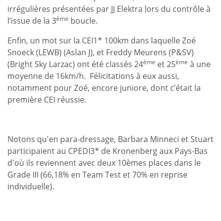
irrégulières présentées par JJ Elektra lors du contrôle à
ème
l’issue de la 3
boucle.
Enfin, un mot sur la CEI1* 100km dans laquelle Zoé
Snoeck (LEWB) (Aslan J), et Freddy Meurens (P&SV)
ème
ème
(Bright Sky Larzac) ont été classés 24
et 25
à une
moyenne de 16km/h. Félicitations à eux aussi,
notamment pour Zoé, encore juniore, dont c’était la
première CEI réussie.
Notons qu'en para-dressage, Barbara Minneci et Stuart
participaient au CPEDI3* de Kronenberg aux Pays-Bas
d'où ils reviennent avec deux 10èmes places dans le
Grade III (66,18% en Team Test et 70% en reprise
individuelle).