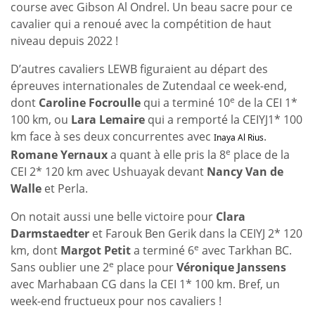
course avec Gibson Al Ondrel. Un beau sacre pour ce
cavalier qui a renoué avec la compétition de haut
niveau depuis 2022 !
D’autres cavaliers LEWB figuraient au départ des
épreuves internationales de Zutendaal ce week-end,
e
dont
Caroline Focroulle
qui a terminé 10
de la CEI 1*
100 km, ou
Lara Lemaire
qui a remporté la CEIYJ1* 100
km face à ses deux concurrentes avec
.
Inaya Al Rius
e
Romane Yernaux
a quant à elle pris la 8
place de la
CEI 2* 120 km avec Ushuayak devant
Nancy Van de
Walle
et Perla.
On notait aussi une belle victoire pour
Clara
Darmstaedter
et Farouk Ben Gerik dans la CEIYJ 2* 120
e
km, dont
Margot Petit
a terminé 6
avec Tarkhan BC.
e
Sans oublier une 2
place pour
Véronique Janssens
avec Marhabaan CG dans la CEI 1* 100 km. Bref, un
week-end fructueux pour nos cavaliers !