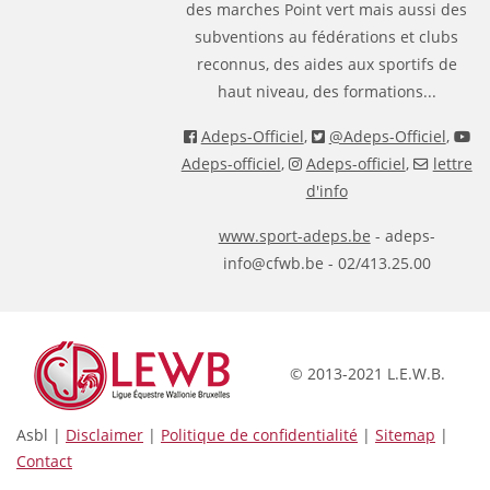
des marches Point vert mais aussi des
subventions au fédérations et clubs
reconnus, des aides aux sportifs de
haut niveau, des formations...
Adeps-Officiel
,
@Adeps-Officiel
,
Adeps-officiel
,
Adeps-officiel
,
lettre
d'info
www.sport-adeps.be
- adeps-
info@cfwb.be - 02/413.25.00
© 2013-2021 L.E.W.B.
Asbl |
Disclaimer
|
Politique de confidentialité
|
Sitemap
|
Contact