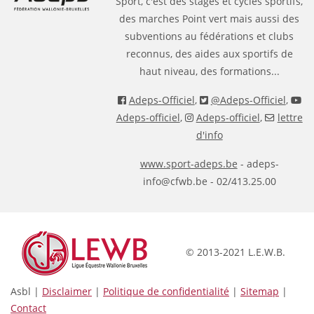
Sport, c'est des stages et cycles sportifs,
des marches Point vert mais aussi des
subventions au fédérations et clubs
reconnus, des aides aux sportifs de
haut niveau, des formations...
Adeps-Officiel
,
@Adeps-Officiel
,
Adeps-officiel
,
Adeps-officiel
,
lettre
d'info
www.sport-adeps.be
- adeps-
info@cfwb.be - 02/413.25.00
© 2013-2021 L.E.W.B.
Asbl |
Disclaimer
|
Politique de confidentialité
|
Sitemap
|
Contact