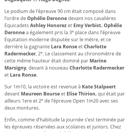
Le podium de l’épreuve 90 cm était composé dans
l’ordre de
Ophélie Deronne
devant nos cavalières
Equicadets
Ashley Honorez
et
Emy Verbist. Ophélie
e
Deronne
a également pris la 3
place dans l’épreuve
Equitation moderne disputée sur le mètre, et ce
derrière la gagnante
Lara Ronse
et
Charlotte
e
Radermecker
, 2
. Le classement au chronomètre de
cette même hauteur était dominé par
Marine
Marsigny
, devant à nouveau
Charlotte Radermecker
et
Lara Ronse
.
Sur 1m10, la victoire est revenue à
Kate Stalpaert
devant
Maureen Bourse
et
Elise Thirion
, qui était par
e
ailleurs 1ere et 2
de l’épreuve Open 1m20 avec ses
deux montures.
Enfin, comme d’habitude la journée s’est terminée par
les épreuves réservées aux scolaires et juniors. Chez