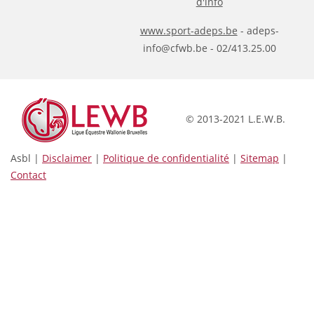
d'info
www.sport-adeps.be
- adeps-
info@cfwb.be - 02/413.25.00
© 2013-2021 L.E.W.B.
Asbl |
Disclaimer
|
Politique de confidentialité
|
Sitemap
|
Contact