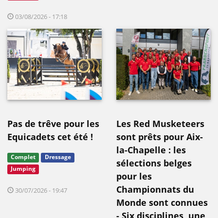
03/08/2026 - 17:18
Pas de trêve pour les
Les Red Musketeers
Equicadets cet été !
sont prêts pour Aix-
la-Chapelle : les
Complet
Dressage
sélections belges
Jumping
pour les
Championnats du
30/07/2026 - 19:47
Monde sont connues
- Six disciplines, une