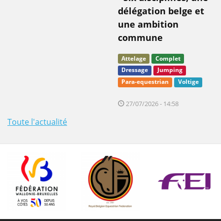
délégation belge et
une ambition
commune
Attelage
Complet
Dressage
Jumping
Para-equestrian
Voltige
27/07/2026 - 14:58
Toute l'actualité