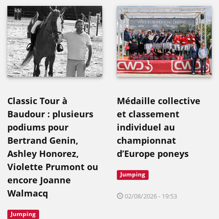
Classic Tour à
Médaille collective
Baudour : plusieurs
et classement
podiums pour
individuel au
Bertrand Genin,
championnat
Ashley Honorez,
d’Europe poneys
Violette Prumont ou
Jumping
encore Joanne
Walmacq
02/08/2026 - 19:53
Jumping