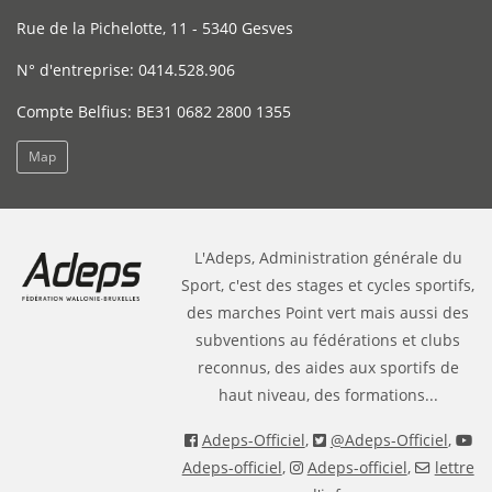
Rue de la Pichelotte, 11 - 5340 Gesves
N° d'entreprise: 0414.528.906
Compte Belfius: BE31 0682 2800 1355
Map
L'Adeps, Administration générale du
Sport, c'est des stages et cycles sportifs,
des marches Point vert mais aussi des
subventions au fédérations et clubs
reconnus, des aides aux sportifs de
haut niveau, des formations...
Adeps-Officiel
,
@Adeps-Officiel
,
Adeps-officiel
,
Adeps-officiel
,
lettre