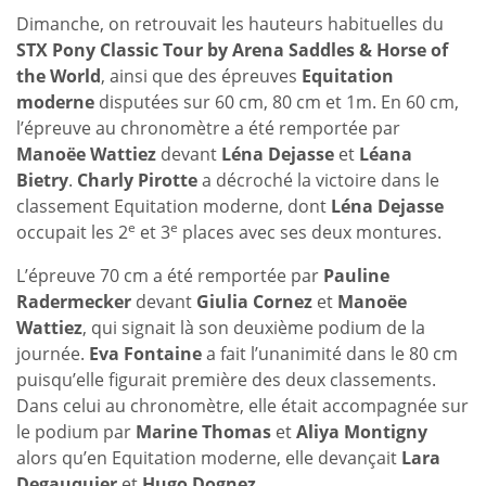
Dimanche, on retrouvait les hauteurs habituelles du
STX Pony Classic Tour by Arena Saddles & Horse of
the World
, ainsi que des épreuves
Equitation
moderne
disputées sur 60 cm, 80 cm et 1m. En 60 cm,
l’épreuve au chronomètre a été remportée par
Manoëe Wattiez
devant
Léna Dejasse
et
Léana
Bietry
.
Charly Pirotte
a décroché la victoire dans le
classement Equitation moderne, dont
Léna Dejasse
e
e
occupait les 2
et 3
places avec ses deux montures.
L’épreuve 70 cm a été remportée par
Pauline
Radermecker
devant
Giulia Cornez
et
Manoëe
Wattiez
, qui signait là son deuxième podium de la
journée.
Eva Fontaine
a fait l’unanimité dans le 80 cm
puisqu’elle figurait première des deux classements.
Dans celui au chronomètre, elle était accompagnée sur
le podium par
Marine Thomas
et
Aliya Montigny
alors qu’en Equitation moderne, elle devançait
Lara
Degauquier
et
Hugo Dognez
.