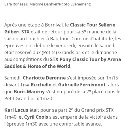
Lara Ronse (© Maxime Danhier/Photo Evenement)
Après une étape à Bornival, le
Classic Tour Sellerie
e
Gilbert STX
était de retour pour sa 5
manche de la
saison au Louchier à Baudour. Comme d’habitude, les
épreuves ont débuté le vendredi, ensuite le samedi
était réservé aux (Petits) Grands prix et le dimanche
aux compétitions du
STX Pony Classic Tour by Arena
Saddles & Horse of the World
.
Samedi,
Charlotte Deronne
s’est imposée sur 1m15
devant
Lisa Ricchello
et
Gabrielle Fernémont
, alors
e
que
Boris Mauroy
s’est emparé de la 2
place dans le
Petit Grand prix 1m20.
e
Karl Lacus
était pour sa part 2
du Grand prix STX
1m40, et
Cyril Cools
s’est emparé de la victoire dans
l’épreuve 1m30 avec une confortable avance.