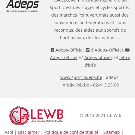
Sport, c'est des stages et cycles sportifs,
des marches Point vert mais aussi des
subventions au fédérations et clubs
reconnus, des aides aux sportifs de
haut niveau, des formations...
Adeps-Officiel
,
@Adeps-Officiel
,
Adeps-officiel
,
Adeps-officiel
,
lettre
d'info
www.sport-adeps.be
- adeps-
info@cfwb.be - 02/413.25.00
© 2013-2021 L.E.W.B.
Asbl |
Disclaimer
|
Politique de confidentialité
|
Sitemap
|