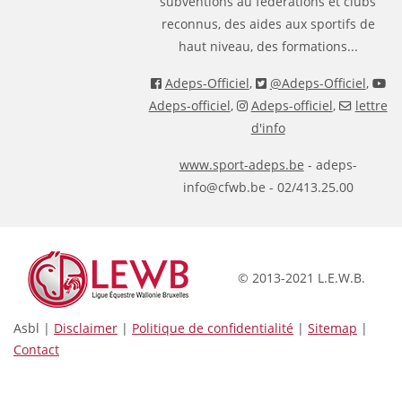
subventions au fédérations et clubs
reconnus, des aides aux sportifs de
haut niveau, des formations...
Adeps-Officiel
,
@Adeps-Officiel
,
Adeps-officiel
,
Adeps-officiel
,
lettre
d'info
www.sport-adeps.be
- adeps-
info@cfwb.be - 02/413.25.00
© 2013-2021 L.E.W.B.
Asbl |
Disclaimer
|
Politique de confidentialité
|
Sitemap
|
Contact