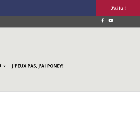
J'ai lu !
U
J'PEUX PAS, J'AI PONEY!