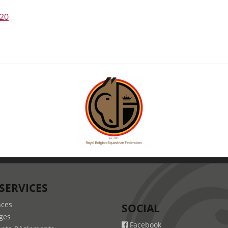
020
SERVICES
nces
SOCIAL
ges
Facebook