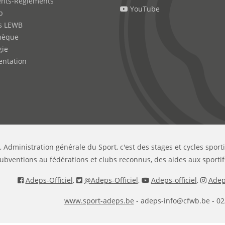
nts-Règlements
YouTube
b
s LEWB
hèque
gie
ntation
, Administration générale du Sport, c'est des stages et cycles sport
ubventions au fédérations et clubs reconnus, des aides aux sportif
Adeps-Officiel
,
@Adeps-Officiel
,
Adeps-officiel
,
Adeps
www.sport-adeps.be
- adeps-info@cfwb.be - 02