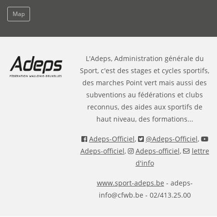
Map
L'Adeps, Administration générale du
Sport, c'est des stages et cycles sportifs,
des marches Point vert mais aussi des
subventions au fédérations et clubs
reconnus, des aides aux sportifs de
haut niveau, des formations...
Adeps-Officiel
,
@Adeps-Officiel
,
Adeps-officiel
,
Adeps-officiel
,
lettre
d'info
www.sport-adeps.be
- adeps-
info@cfwb.be - 02/413.25.00