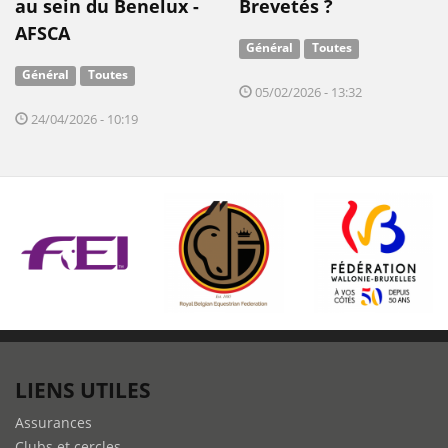
au sein du Benelux -
Brevetés ?
AFSCA
Général
Toutes
Général
Toutes
05/02/2026 - 13:32
24/04/2026 - 10:19
LIENS UTILES
Assurances
Clubs et cercles