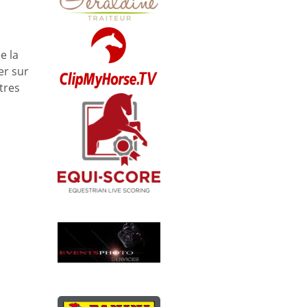
e la
er sur
tres