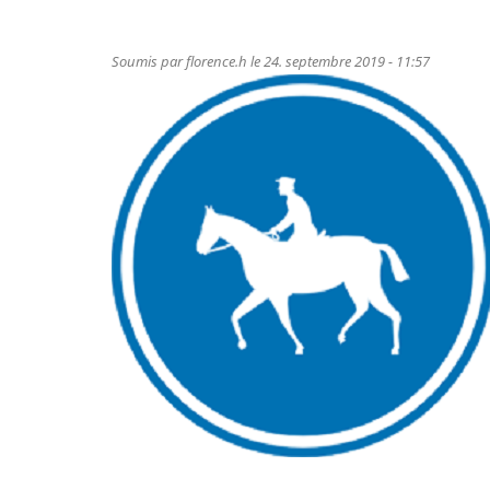
Soumis par
florence.h
le 24. septembre 2019 - 11:57