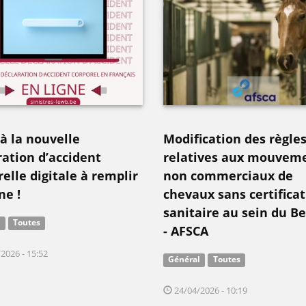
 à la nouvelle
Modification des règle
ration d’accident
relatives aux mouvem
elle digitale à remplir
non commerciaux de
ne !
chevaux sans certificat
sanitaire au sein du B
l
Toutes
- AFSCA
2026 - 15:52
Général
Toutes
24/04/2026 - 10:19