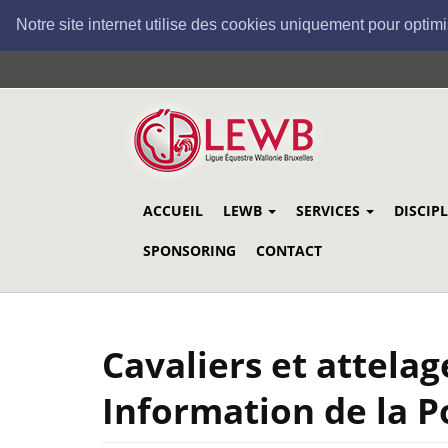
Notre site internet utilise des cookies uniquement pour optimi
Aller
au
contenu
principal
ACCUEIL
LEWB
SERVICES
DISCIP
SPONSORING
CONTACT
Cavaliers et attelag
Information de la P