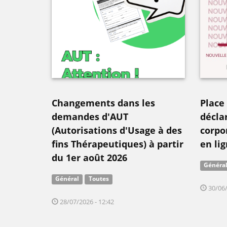
Changements dans les
Place
demandes d'AUT
décla
(Autorisations d'Usage à des
corpor
fins Thérapeutiques) à partir
en lig
du 1er août 2026
Généra
Général
Toutes
30/06/
28/07/2026 - 12:42