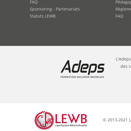
FAQ
Pédago
Sponsoring - Partenariats
Règleme
Statuts LEWB
FAQ
L'Adeps
des s
© 2013-2021 L