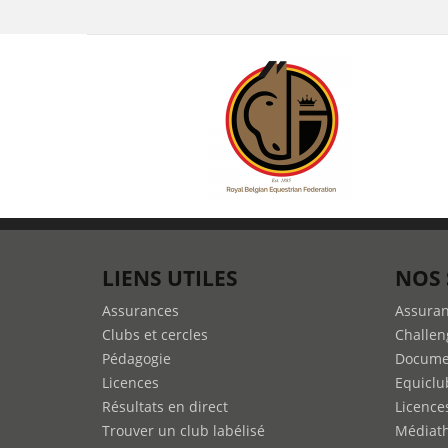
LIENS UTILES
NOS 
Assurances
Assura
Clubs et cercles
Challen
Pédagogie
Docume
Licences
Equiclu
Résultats en direct
Licence
Trouver un club labélisé
Médiat