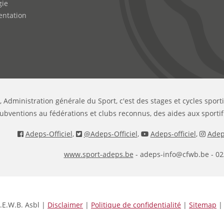
gie
ntation
, Administration générale du Sport, c'est des stages et cycles sport
ubventions au fédérations et clubs reconnus, des aides aux sportif
Adeps-Officiel
,
@Adeps-Officiel
,
Adeps-officiel
,
Adeps
www.sport-adeps.be
- adeps-info@cfwb.be - 02
.E.W.B. Asbl |
Disclaimer
|
Politique de confidentialité
|
Sitemap