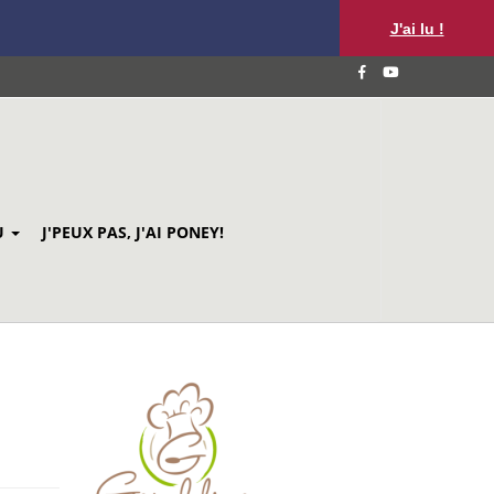
J'ai lu !
U
J'PEUX PAS, J'AI PONEY!