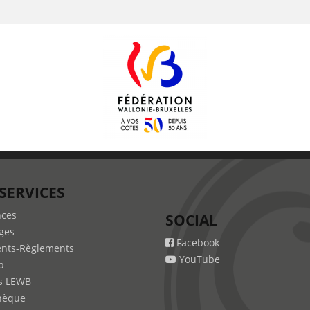
SERVICES
nces
SOCIAL
ges
Facebook
nts-Règlements
YouTube
b
s LEWB
hèque