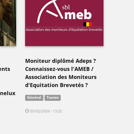
s
Moniteur diplômé Adeps ?
ents
Connaissez-vous l'AMEB /
Association des Moniteurs
d'Equitation Brevetés ?
enelux
Général
Toutes
05/02/2026 - 13:32