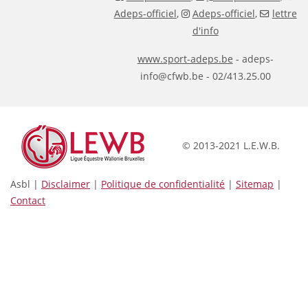
Adeps-officiel
,
Adeps-officiel
,
lettre
d'info
www.sport-adeps.be
- adeps-
info@cfwb.be - 02/413.25.00
© 2013-2021 L.E.W.B.
Asbl |
Disclaimer
|
Politique de confidentialité
|
Sitemap
|
Contact