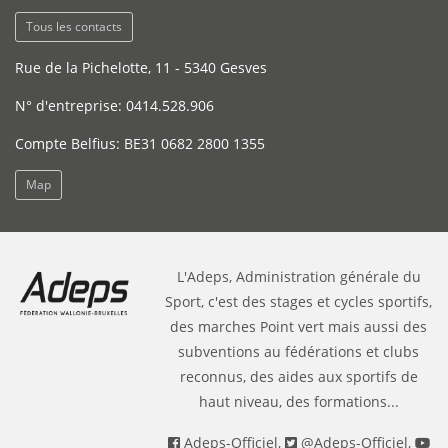
Tous les contacts
Rue de la Pichelotte, 11 - 5340 Gesves
N° d'entreprise: 0414.528.906
Compte Belfius: BE31 0682 2800 1355
Map
L'Adeps, Administration générale du
Sport, c'est des stages et cycles sportifs,
des marches Point vert mais aussi des
subventions au fédérations et clubs
reconnus, des aides aux sportifs de
haut niveau, des formations...
Adeps-Officiel
,
@Adeps-Officiel
,