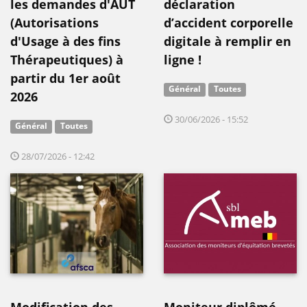
les demandes d'AUT
déclaration
(Autorisations
d’accident corporelle
d'Usage à des fins
digitale à remplir en
Thérapeutiques) à
ligne !
partir du 1er août
Général
Toutes
2026
30/06/2026 - 15:52
Général
Toutes
28/07/2026 - 12:42
Modification des
Moniteur diplômé