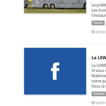
Le prélè
Les tro
l'instau
Toutes
02/02/
La LEW
La LEWB
Si vous 
Wallonie
notre p
Vous la 
Général
02/01/