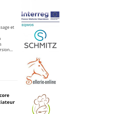
ssage et
a
s
sion...
ncore
tiateur