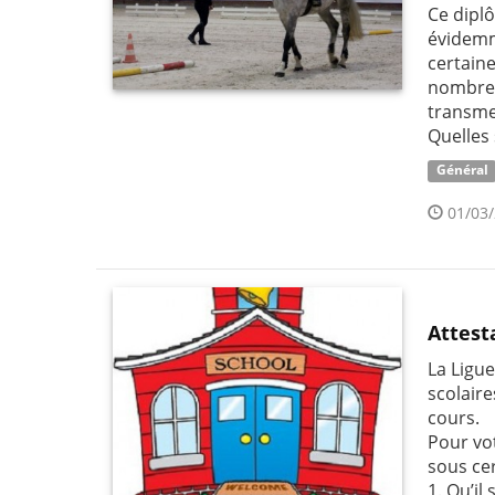
Ce diplô
évidemm
certain
nombreu
transme
Quelles 
Général
01/03/
Attest
La Ligu
scolair
cours.
Pour vo
sous cer
1. Qu’il