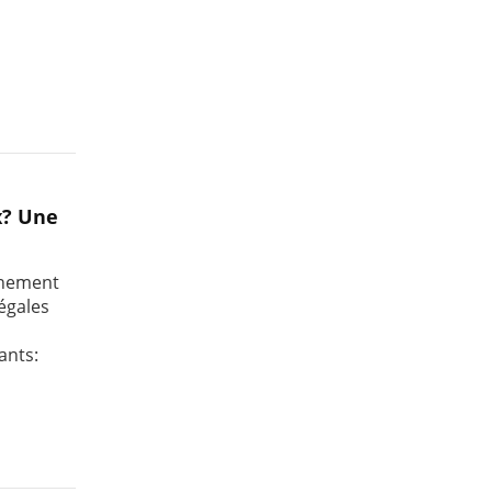
x? Une
onnement
égales
ants: