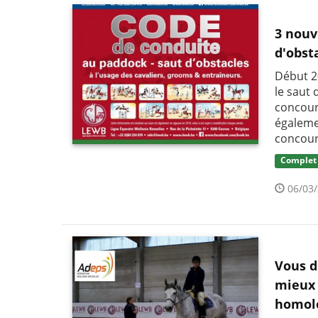
3 nouv
d'obst
Début 2
le saut
concour
égaleme
concour
Complet
06/03/
Vous d
mieux 
homolo