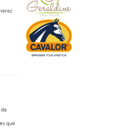
n
rmerez
 de
tes que