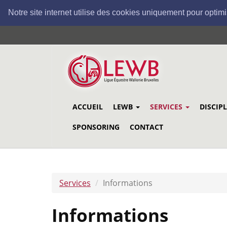
Notre site internet utilise des cookies uniquement pour optimi
Aller
au
contenu
principal
ACCUEIL
LEWB
SERVICES
DISCIP
SPONSORING
CONTACT
Services
Informations
Informations