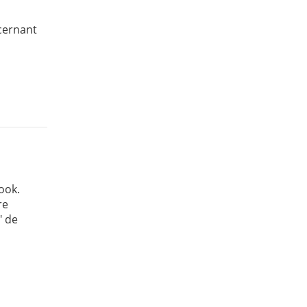
cernant
ook.
re
" de