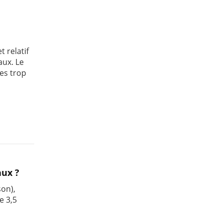
 relatif
aux. Le
ées trop
aux ?
son),
e 3,5