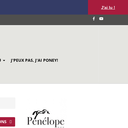
J'ai lu !
U
J'PEUX PAS, J'AI PONEY!
ONS