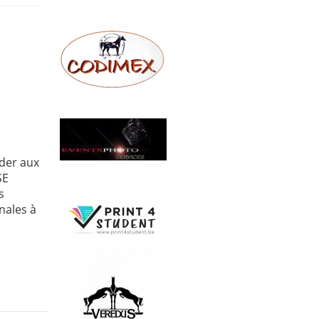
éder aux
SE
s
nales à