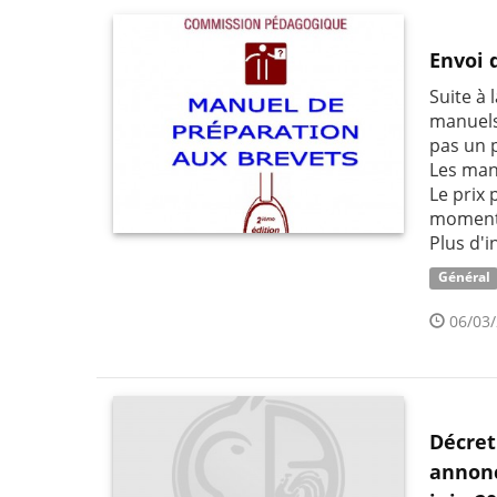
Envoi 
Suite à 
manuels
pas un 
Les manu
Le prix
moment
Plus d'i
Général
06/03/
Décret
annonc