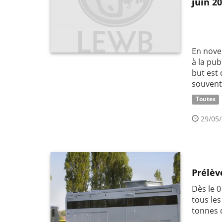
juin 2
En nove
à la pub
but est 
souve
Toutes
29/05/
Prélèv
Dès le 
tous les
tonnes 