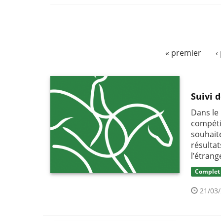
« premier
‹
Suivi 
Dans le
compéti
souhait
résulta
l’étrang
Complet
21/03/