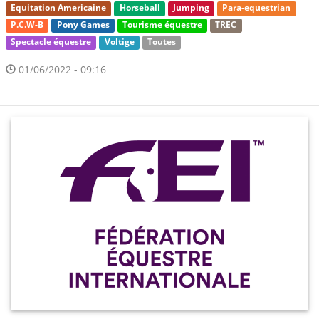
Equitation Americaine
Horseball
Jumping
Para-equestrian
P.C.W-B
Pony Games
Tourisme équestre
TREC
Spectacle équestre
Voltige
Toutes
01/06/2022 - 09:16