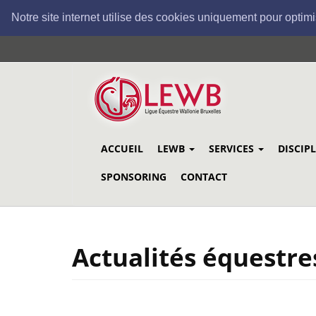
Notre site internet utilise des cookies uniquement pour optimi
Aller
au
contenu
principal
ACCUEIL
LEWB
SERVICES
DISCIP
SPONSORING
CONTACT
Actualités équestre