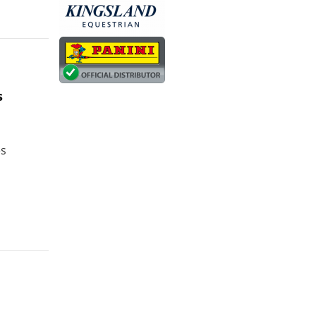
s
2
es