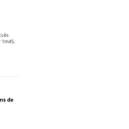
ccès
ur 1m45.
ons de