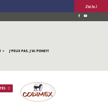
J'ai lu !
U
J'PEUX PAS, J'AI PONEY!
TÉS