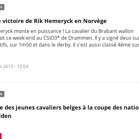
és
 victoire de Rik Hemeryck en Norvège
eryck monte en puissance ! La cavalier du Brabant wallon
pait ce week-end au CSIO3* de Drammen. Il y a signé deux su
atifs, sur 1m50 et dans le derby. Il s'est aussi classé 4ème s
i 2013 - 12:03
és
re des jeunes cavaliers belges à la coupe des nati
iden