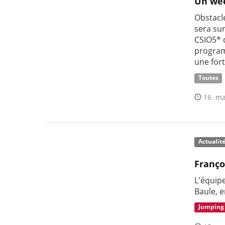
Un wee
Obstacl
sera sur
CSIO5* 
program
une for
Toutes
16. ma
Actualit
Franço
L'équip
Baule, e
Jumping