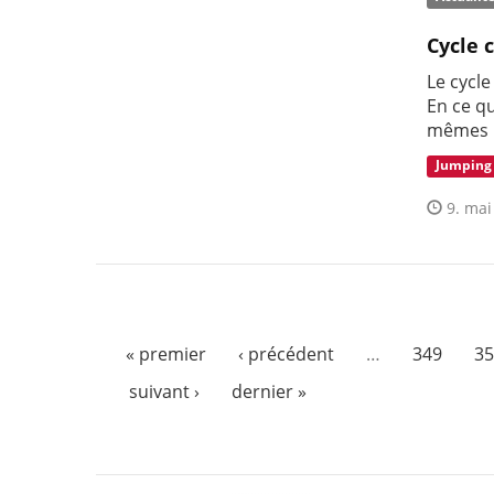
Cycle 
Le cycle
En ce q
mêmes l
Jumping
9. mai
« premier
‹ précédent
…
349
35
suivant ›
dernier »