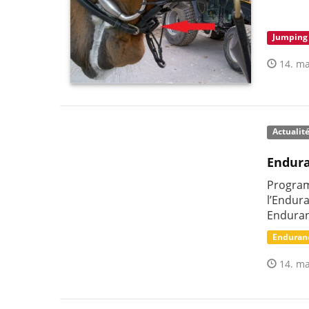
Jumping
14. ma
Actualit
Endura
Programm
l’Endur
Enduran
Enduran
14. ma