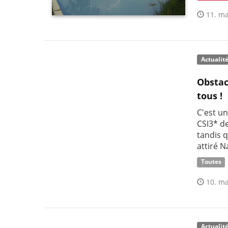
11. ma
Actualit
Obstac
tous !
C'est u
CSI3* d
tandis q
attiré N
Toutes
10. ma
Actualit