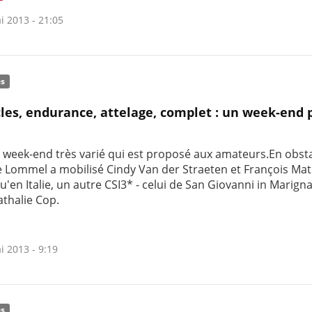
i 2013 - 21:05
és
les, endurance, attelage, complet : un week-end 
n week-end très varié qui est proposé aux amateurs.En obsta
e Lommel a mobilisé Cindy Van der Straeten et François Ma
u'en Italie, un autre CSI3* - celui de San Giovanni in Marigna
athalie Cop.
i 2013 - 9:19
és