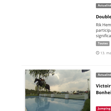
Actualit
Double
Rik Hem
partici
signific
Toutes
13. ma
Actualit
Victoi
Bonhe
Jumping