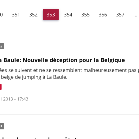
0
351
352
353
354
355
356
357
…
és
a Baule: Nouvelle déception pour la Belgique
ées se suivent et ne se ressemblent malheureusement pas
 belge de jumping à La Baule.
i 2013 - 17:43
és