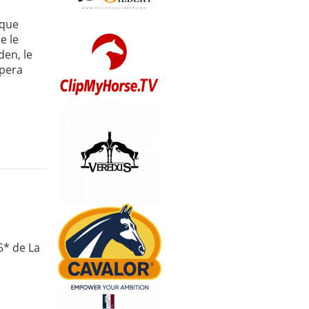
sque
e le
den, le
ipera
5* de La