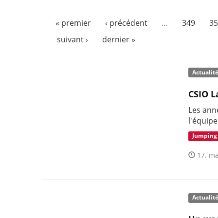
« premier
‹ précédent
…
349
35
suivant ›
dernier »
Actualit
CSIO L
Les ann
l'équipe
Jumping
17. ma
Actualit