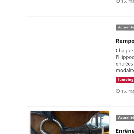
15. ma
Actualit
Rempor
Chaque 
l'Hippo
entrées
modalit
Jumping
15. ma
Actualit
Enrên