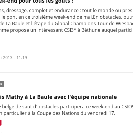
k-end pour tous les goûts !
es, dressage, complet et endurance : tout le monde ou pre
 le pont en ce troisième week-end de mai.En obstacles, outr
de La Baule et l'étape du Global Champions Tour de Wiesba
me propose un intéressant CSI3* à Béthune auquel partic
t
i 2013 - 11:19
és
is Mathy à La Baule avec l'équipe nationale
e belge de saut d'obstacles participera ce week-end au CSIO
n particulier à la Coupe des Nations du vendredi 17.