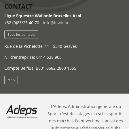
CONTACT
Ligue Equestre Wallonie Bruxelles Asbl
+32 (0)83/23.40.70 -
info@lewb.be
Tous les contacts
Rue de la Pichelotte, 11 - 5340 Gesves
N° d'entreprise: 0414.528.906
Compte Belfius: BE31 0682 2800 1355
Map
L'Adeps, Administration générale du
Sport, c'est des stages et cycles sportifs,
des marches Point vert mais aussi des
subventions au fédérations et clubs