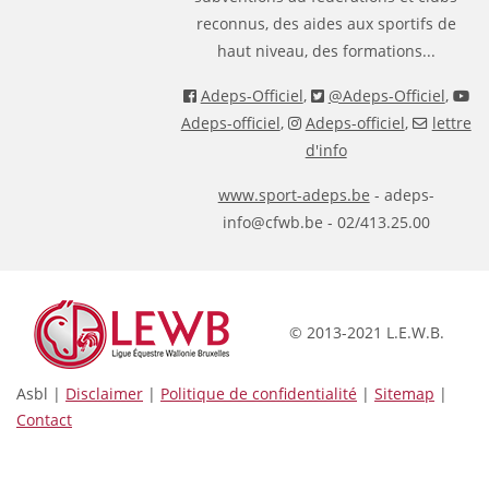
reconnus, des aides aux sportifs de
haut niveau, des formations...
Adeps-Officiel
,
@Adeps-Officiel
,
Adeps-officiel
,
Adeps-officiel
,
lettre
d'info
www.sport-adeps.be
- adeps-
info@cfwb.be - 02/413.25.00
© 2013-2021 L.E.W.B.
Asbl |
Disclaimer
|
Politique de confidentialité
|
Sitemap
|
Contact