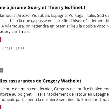
me à Jérôme Guéry et Thierry Goffinet !
ilamoura, Arezzo, Vidauban, Espagne, Portugal, Italie, Sud de
 c'est bien là que ça passe en cette fin d'hiver décidément b
..A Vilamoura, on retiendra en premier lieu la double victoi
Guéry sur 1m35.
rs 2013 - 15:36
és
les rassurantes de Gregory Wathelet
 sa chute de mercredi dernier, Grégory ne souffre finalemen
ntorse au poignet. Il sera rapidement de retour en Espagn
 pouvoir participer à la dernière semaine du Sunshine Tour