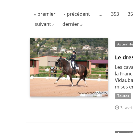
« premier
‹ précédent
…
353
35
suivant ›
dernier »
Actualit
Le dre
Les cav
la Franc
Vidauba
mises e
Toutes
3. avri