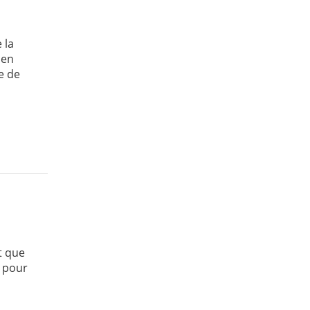
 la
ien
re de
t que
e pour
.