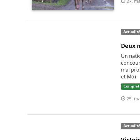
27. ma
Actualit
Deux n
Un nati
concour
mai pro
et Mo)
Complet
25. ma
Actualit
Victoi