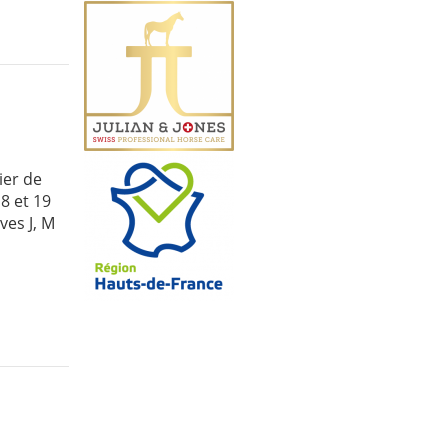
ier de
8 et 19
ves J, M