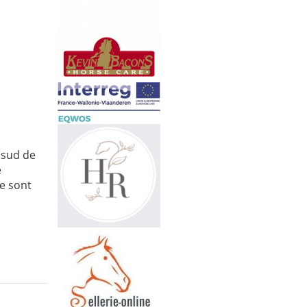
 sud de
e
e sont