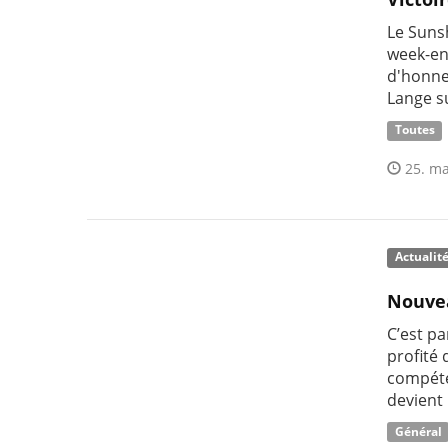
Le Sunsh
week-en
d'honne
Lange s
Toutes
25. ma
Actualit
Nouvea
C’est pa
profité
compéte
devient 
Général