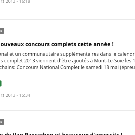
rs 2013 - 16:18
és
ouveaux concours complets cette année !
onal et un communautaire supplémentaires dans le calendr
s complet 2013 viennent d'être ajoutés à Mont-Le-Soie les 1
chains: Concours National Complet le samedi 18 mai (épreu
rs 2013 - 15:34
és
re de Van Paesschen et beaucoup d'accessits !