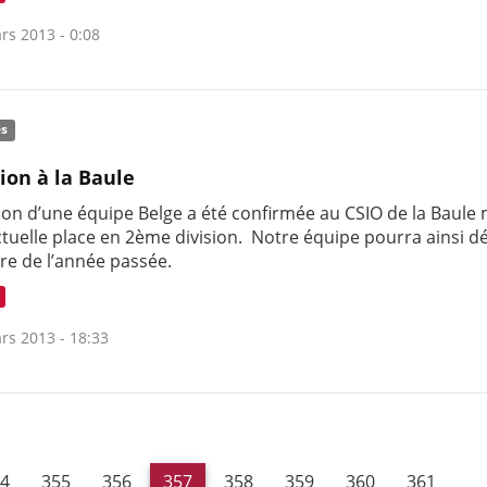
rs 2013 - 0:08
és
tion à la Baule
tion d’une équipe Belge a été confirmée au CSIO de la Baule
ctuelle place en 2ème division. Notre équipe pourra ainsi d
ire de l’année passée.
rs 2013 - 18:33
4
355
356
357
358
359
360
361