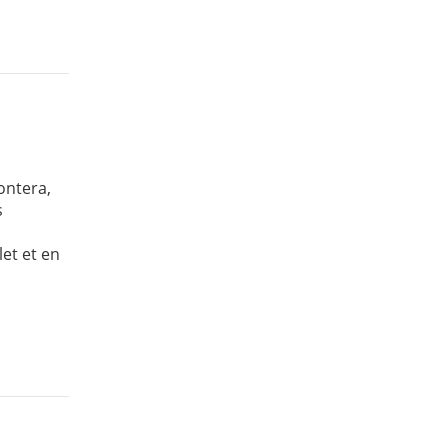
ontera,
s
et et en