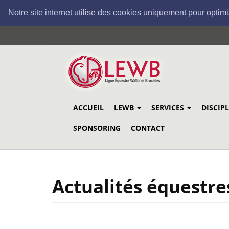
Notre site internet utilise des cookies uniquement pour optimi
Aller
au
contenu
principal
ACCUEIL
LEWB
SERVICES
DISCIP
SPONSORING
CONTACT
Actualités équestre