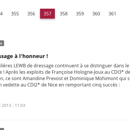
4
355
356
357
358
359
360
361
és
ssage à l'honneur !
alières LEWB de dressage continuent à se distinguer dans le
e ! Après les exploits de Françoise Hologne-Joux au CDI3* d
n, ce sont Amandine Prevost et Dominique Mohimont qui s
n vedette au CDI2* de Nice en remportant cinq succès :
l 2013 - 11:03