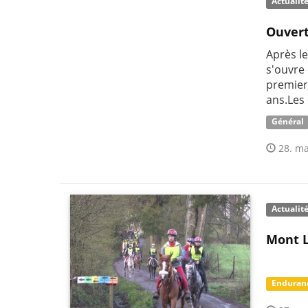
Actualit
Ouvert
Après le
s'ouvre
premier
ans.Les
Général
28. ma
Actualit
Mont L
Enduran