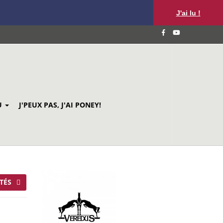
J'ai lu !
U
J'PEUX PAS, J'AI PONEY!
TÉS