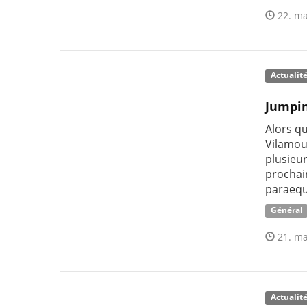
22. ma
Actualit
Jumpin
Alors q
Vilamour
plusieu
prochai
paraequ
Général
21. ma
Actualit