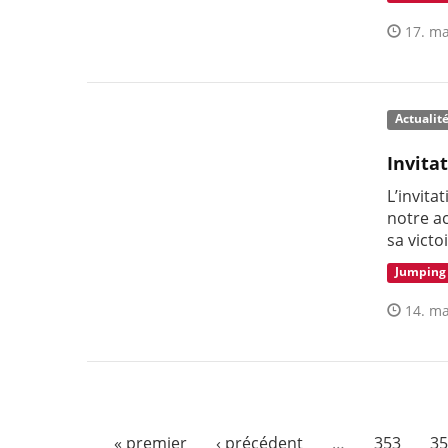
17. ma
Actualit
Invita
L’invita
notre a
sa victo
Jumping
14. ma
« premier
‹ précédent
…
353
35