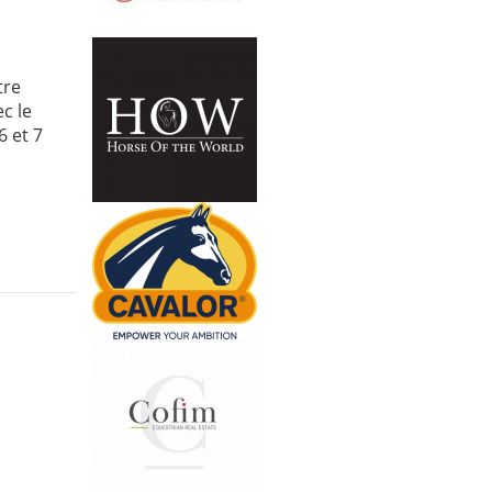
tre
c le
6 et 7