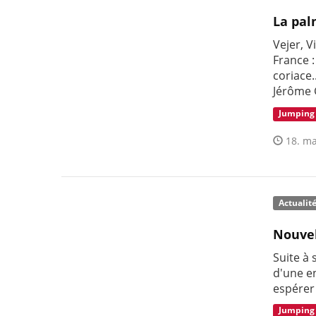
La pal
Vejer, V
France :
coriace.
Jérôme 
Jumping
18. ma
Actualit
Nouvel
Suite à
d'une e
espérer
Jumping