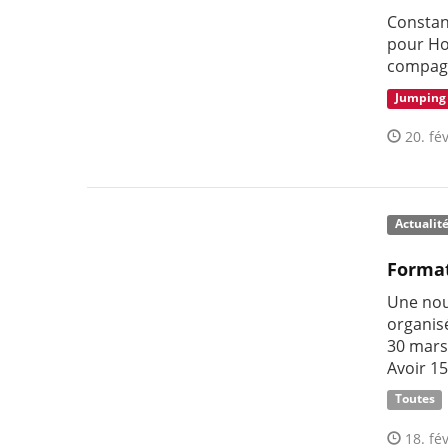
Constan
pour Ho
compagn
Jumping
20. fév
Actualit
Format
Une nou
organisé
30 mars 
Avoir 1
Toutes
18. fév