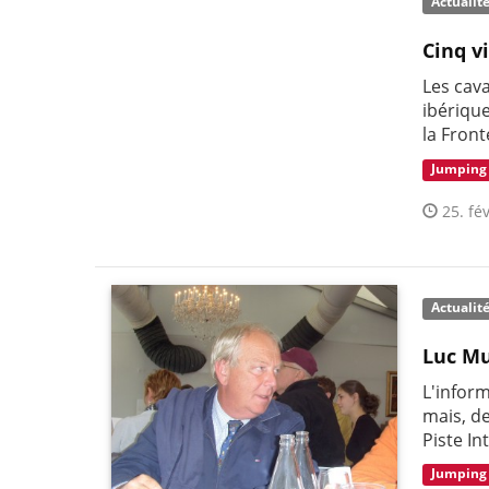
Actualit
Cinq v
Les cava
ibérique
la Front
Jumping
25. fév
Actualit
Luc Mu
L'infor
mais, de
Piste In
Jumping