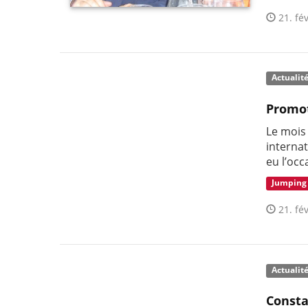
21. fév
Actualit
Promot
Le mois
interna
eu l’occ
Jumping
21. fév
Actualit
Consta