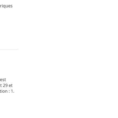
ériques
 est
t 29 et
ion : 1.