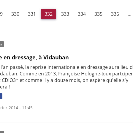
9
330
331
332
333
334
335
336
…
és
e en dressage, à Vidauban
an passé, la reprise internationale en dressage aura lieu d
Vidauban. Comme en 2013, Françoise Hologne-Joux partcipe
t CDIO3* et comme il y a douze mois, on espère qu'elle s'y
era !
e
rier 2014 - 11:45