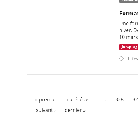
Format
Une for
hiver. D
10 mars
Jumping
11. fév
« premier
‹ précédent
…
328
32
suivant ›
dernier »