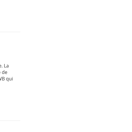
. La
e de
WB qui