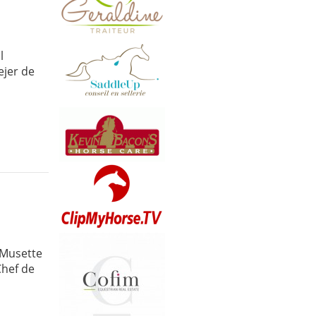
l
ejer de
 Musette
Chef de