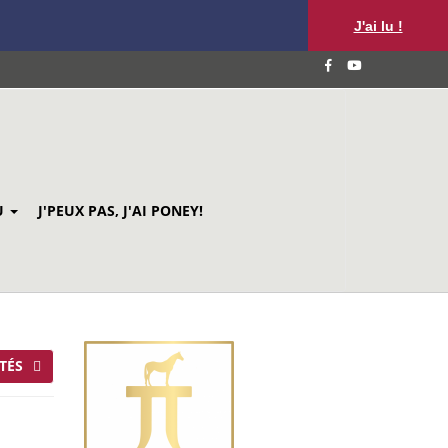
J'ai lu !
U
J'PEUX PAS, J'AI PONEY!
TÉS