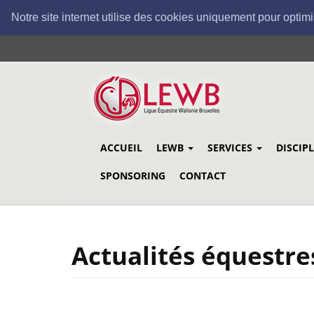
Notre site internet utilise des cookies uniquement pour optimi
Aller
au
contenu
principal
ACCUEIL
LEWB
SERVICES
DISCIP
SPONSORING
CONTACT
Actualités équestre