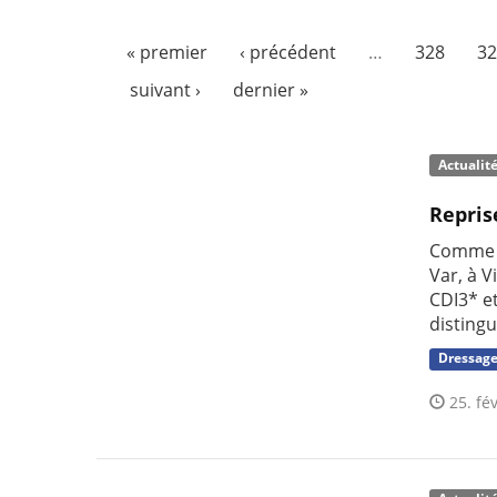
« premier
‹ précédent
…
328
32
suivant ›
dernier »
Actualit
Repris
Comme l'
Var, à 
CDI3* e
distingu
Dressag
25. fév