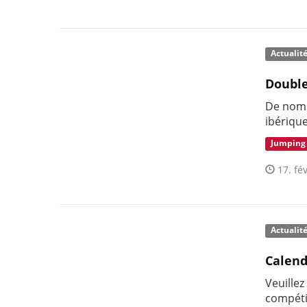
Actualit
Double
De nomb
ibériqu
Jumping
17. fév
Actualit
Calend
Veuillez
compéti