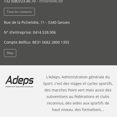
+32 (0)83/23.40.70 -
info@lewb.be
Tous les contacts
Rue de la Pichelotte, 11 - 5340 Gesves
N° d'entreprise: 0414.528.906
Compte Belfius: BE31 0682 2800 1355
Map
L'Adeps, Administration générale du
Sport, c'est des stages et cycles sportifs,
des marches Point vert mais aussi des
subventions au fédérations et clubs
reconnus, des aides aux sportifs de
haut niveau, des formations...