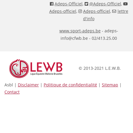
Adeps-Officiel
,
@Adeps-Officiel
,
Adeps-officiel
,
Adeps-officiel
,
lettre
d'info
www.sport-adeps.be
- adeps-
info@cfwb.be - 02/413.25.00
© 2013-2021 L.E.W.B.
Asbl |
Disclaimer
|
Politique de confidentialité
|
Sitemap
|
Contact