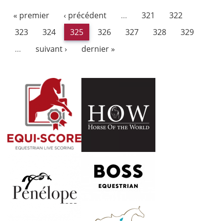
« premier
‹ précédent
…
321
322
323
324
325
326
327
328
329
…
suivant ›
dernier »