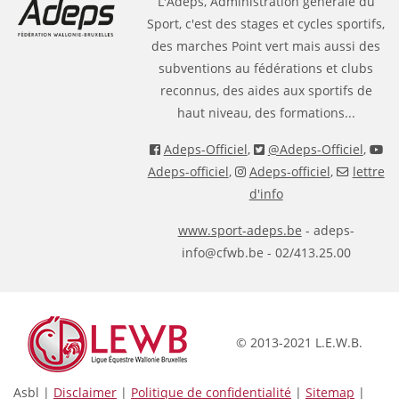
L'Adeps, Administration générale du
Sport, c'est des stages et cycles sportifs,
des marches Point vert mais aussi des
subventions au fédérations et clubs
reconnus, des aides aux sportifs de
haut niveau, des formations...
Adeps-Officiel
,
@Adeps-Officiel
,
Adeps-officiel
,
Adeps-officiel
,
lettre
d'info
www.sport-adeps.be
- adeps-
info@cfwb.be - 02/413.25.00
© 2013-2021 L.E.W.B.
Asbl |
Disclaimer
|
Politique de confidentialité
|
Sitemap
|