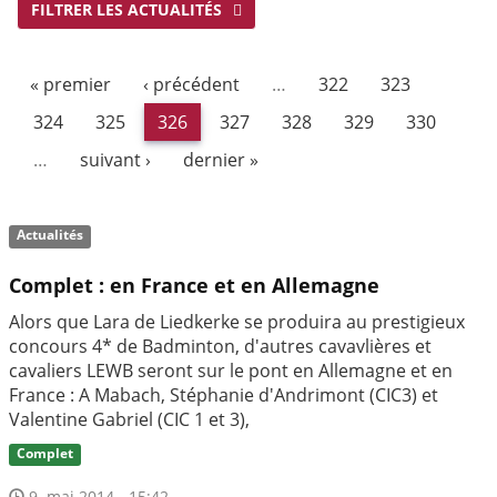
FILTRER LES ACTUALITÉS
« premier
‹ précédent
…
322
323
324
325
326
327
328
329
330
…
suivant ›
dernier »
Actualités
Complet : en France et en Allemagne
Alors que Lara de Liedkerke se produira au prestigieux
concours 4* de Badminton, d'autres cavavlières et
cavaliers LEWB seront sur le pont en Allemagne et en
France : A Mabach, Stéphanie d'Andrimont (CIC3) et
Valentine Gabriel (CIC 1 et 3),
Complet
9. mai 2014 - 15:42