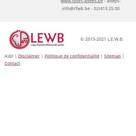
www.sport-adeps.be
- adeps-
info@cfwb.be - 02/413.25.00
© 2013-2021 L.E.W.B.
Asbl |
Disclaimer
|
Politique de confidentialité
|
Sitemap
|
Contact