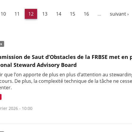
10
11
12
13
14
15
16
…
suivant ›
és
mission de Saut d’Obstacles de la FRBSE met en 
ional Steward Advisory Board
lair que l’on apporte de plus en plus d’attention au stewardin
cours. De plus, la complexité technique de la tâche ne cess
nter.
rier 2026 - 10:00