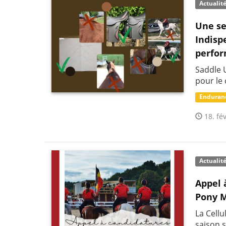
Actualit
Une se
Indisp
perfo
Saddle U
pour le 
Enduran
18. fév
Actualit
Appel 
Pony 
La Cell
saison s