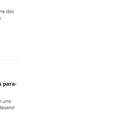
une des
s
s para-
i une
devenir