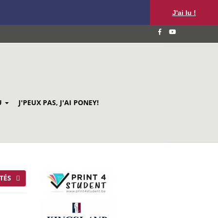
J'ai lu !
U
J'PEUX PAS, J'AI PONEY!
TÉS