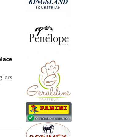
place
g lors
e