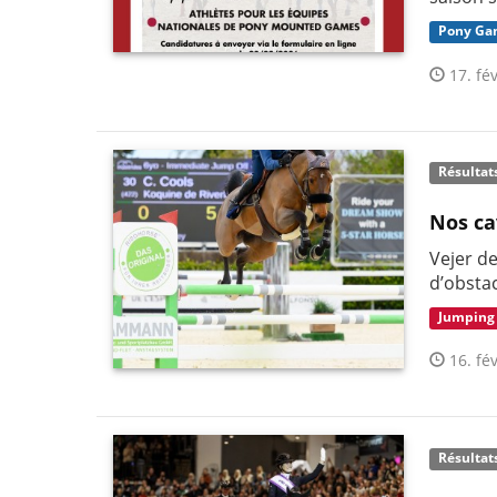
Pony Ga
17. fév
Résultat
Nos ca
Vejer de
d’obsta
Jumping
16. fév
Résultat