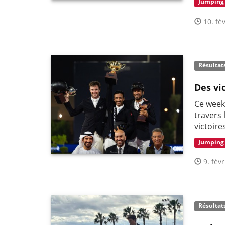
Jumping
10. fév
Résultat
Des vi
Ce week
travers 
victoire
Jumping
9. févr
Résultat