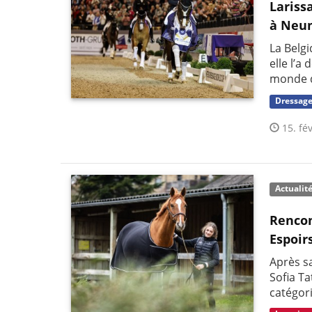
Lariss
à Neu
La Belg
elle l’
monde 
Dressag
15. fév
Actualit
Rencon
Espoir
Après sa
Sofia T
catégori