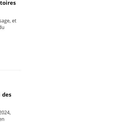
toires
sage, et
 du
i des
2024,
 en