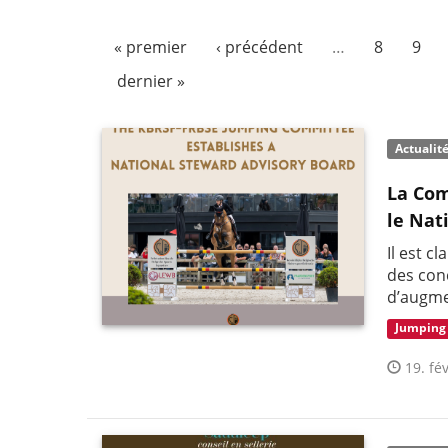
« premier
‹ précédent
…
8
9
dernier »
Actualit
La Com
le Nat
Il est c
des con
d’augme
Jumping
19. fév