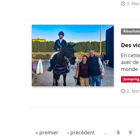
3. févr
Résultat
Des vi
En cette
avec de
monde –
Jumping
2. févr
« premier
‹ précédent
…
8
9