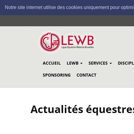
Notre site internet utilise des cookies uniquement pour optimi
Aller
au
contenu
principal
ACCUEIL
LEWB
SERVICES
DISCIP
SPONSORING
CONTACT
Actualités équestre