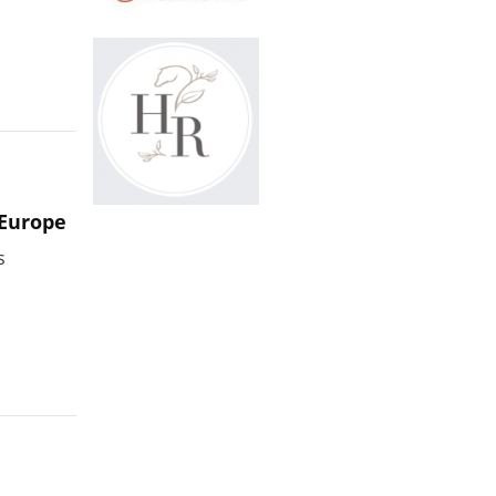
 Europe
s