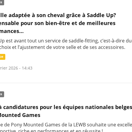
és
lle adaptée à son cheval grâce à Saddle Up?
ensable pour son bien-être et de meilleures
rmances…
p est avant tout un service de saddle-fitting, c’est-à-dire du
choix et l’ajustement de votre selle et de ses accessoires.
ce
rier 2026 - 14:43
és
à candidatures pour les équipes nationales belge
Mounted Games
ule de Pony Mounted Games de la LEWB souhaite une excell
portive, riche en performances et en réussite !