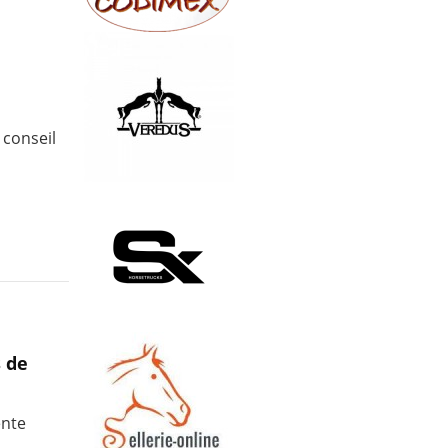
 conseil
s de
ente