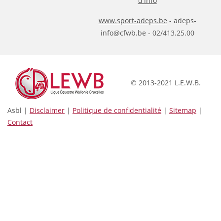
d'info
www.sport-adeps.be
- adeps-
info@cfwb.be - 02/413.25.00
© 2013-2021 L.E.W.B.
Asbl |
Disclaimer
|
Politique de confidentialité
|
Sitemap
|
Contact