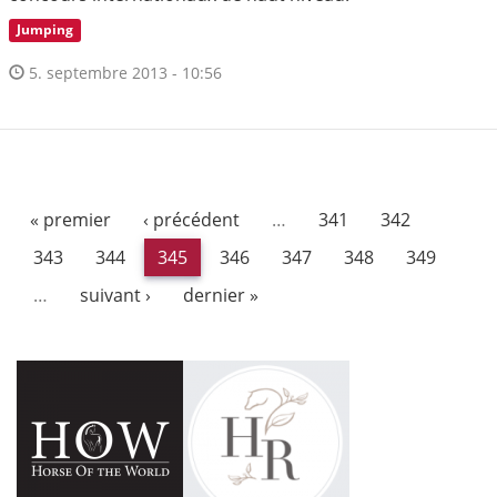
Jumping
5. septembre 2013 - 10:56
« premier
‹ précédent
…
341
342
343
344
345
346
347
348
349
…
suivant ›
dernier »