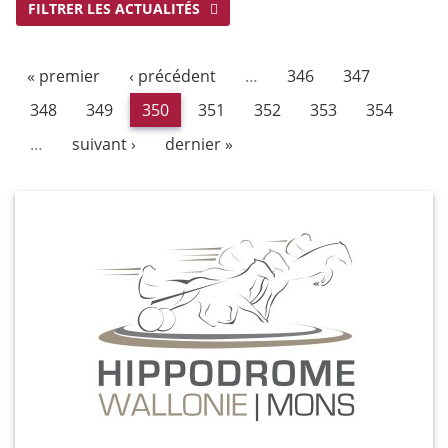
FILTRER LES ACTUALITÉS
« premier
‹ précédent
…
346
347
348
349
350
351
352
353
354
…
suivant ›
dernier »