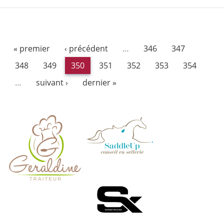
« premier
‹ précédent
…
346
347
348
349
350
351
352
353
354
…
suivant ›
dernier »