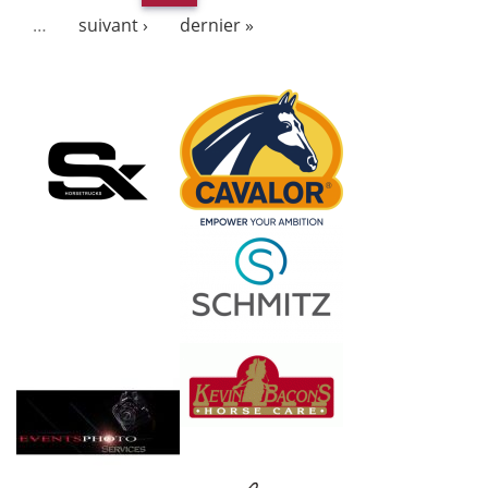
…
suivant ›
dernier »