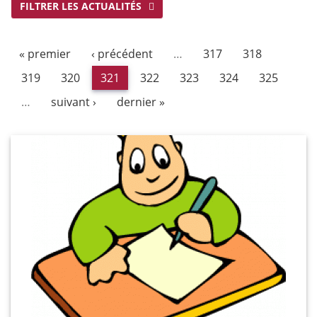
FILTRER LES ACTUALITÉS
« premier
‹ précédent
…
317
318
319
320
321
322
323
324
325
…
suivant ›
dernier »