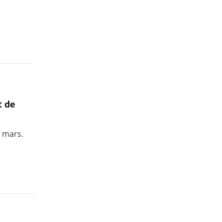
t de
n mars.