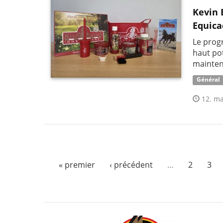
Kevin 
Equica
Le prog
haut pot
mainten
Général
12. ma
« premier
‹ précédent
…
2
3