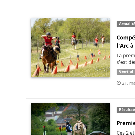
Actualit
Compét
l'Arc 
La premi
s'est dé
Général
21. ma
Résultat
Premie
Ces 2 et