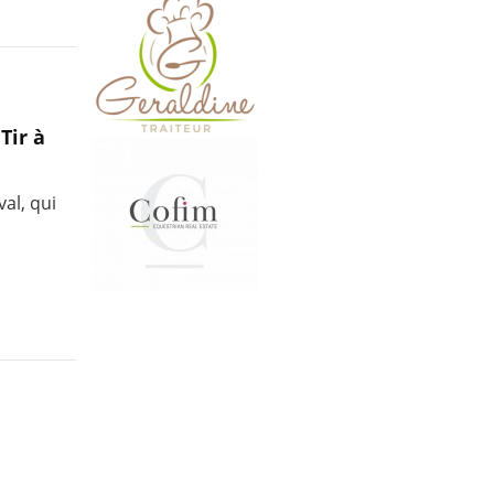
Tir à
al, qui