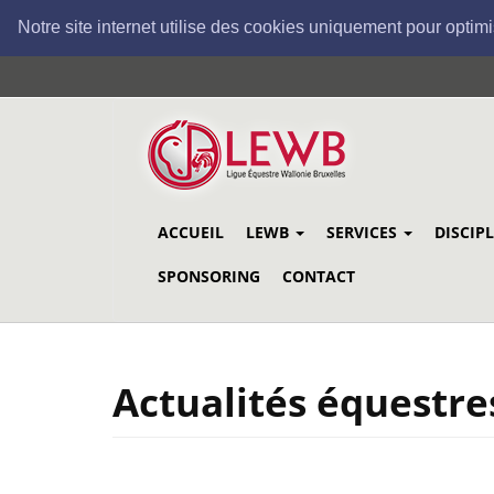
Notre site internet utilise des cookies uniquement pour optimi
Aller
au
contenu
principal
ACCUEIL
LEWB
SERVICES
DISCIP
SPONSORING
CONTACT
Actualités équestre