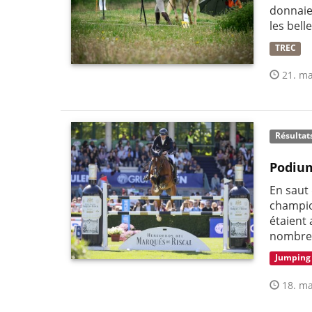
donnaie
les bell
TREC
21. ma
Résultat
Podium
En saut
champio
étaient 
nombre 
Jumping
18. ma