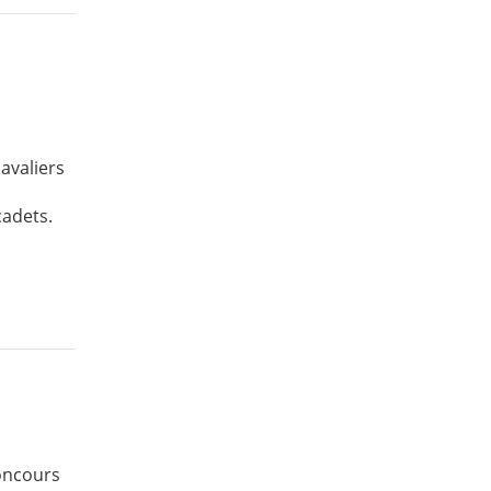
avaliers
cadets.
oncours