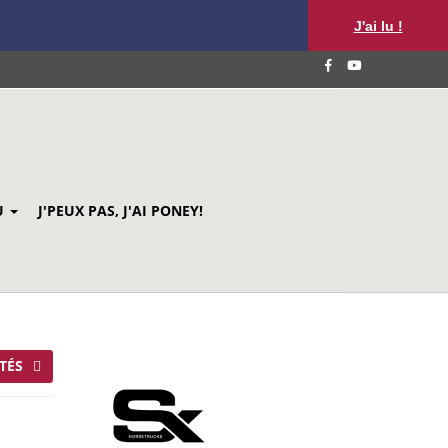
J'ai lu !
U
J'PEUX PAS, J'AI PONEY!
TÉS