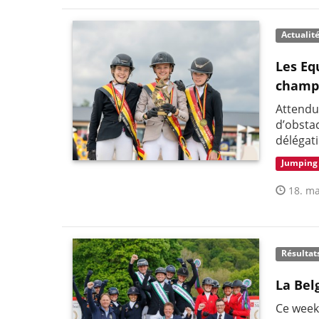
Actualit
Les Eq
champi
Attendu
d’obstac
délégat
Jumping
18. ma
Résultat
La Bel
Ce week