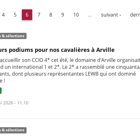
4
5
6
7
8
9
10
…
suivant ›
dern
s & sélections
urs podiums pour nos cavalières à Arville
accueillir son CCIO 4* cet été, le domaine d’Arville organisai
d un international 1 et 2*. Le 2* a rassemblé une cinquanta
pants, dont plusieurs représentantes LEWB qui ont dominé
e !
i 2026 - 11:10
s & sélections