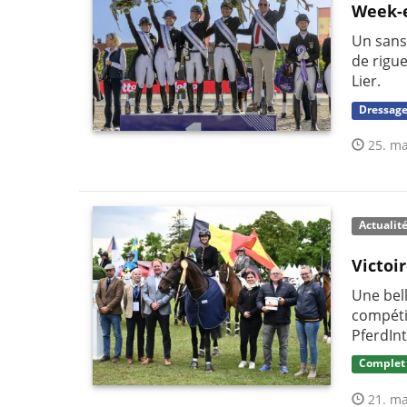
Week-e
Un sans-
de rigu
Lier.
Dressag
25. ma
Actualit
Victoi
Une bel
compétit
PferdIn
Complet
21. ma