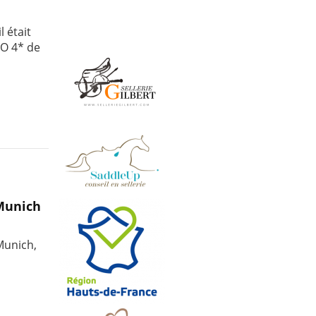
l était
IO 4* de
 Munich
 Munich,