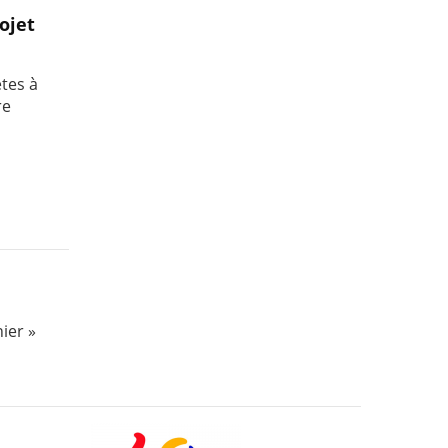
ojet
tes à
re
ier »