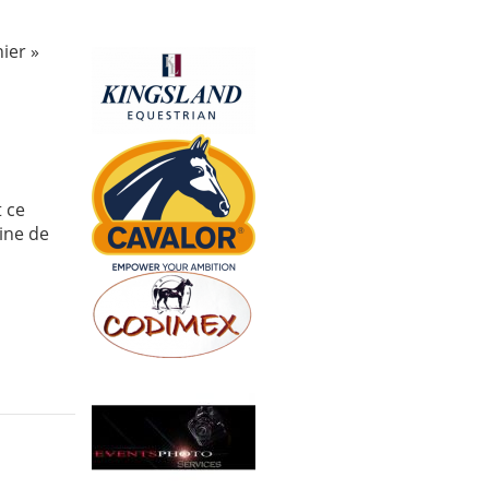
ier »
t ce
ine de