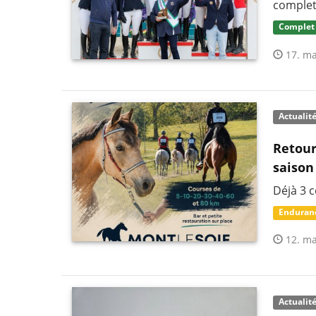
complet
Complet
17. ma
Actualit
Retour
saison
Déjà 3 
Enduran
12. ma
Actualit