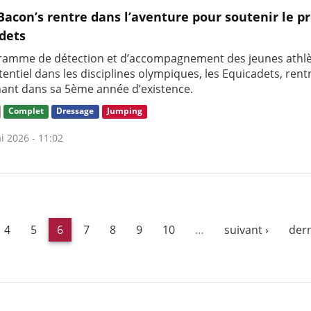
Bacon’s rentre dans l’aventure pour soutenir le pr
dets
ramme de détection et d’accompagnement des jeunes athlè
entiel dans les disciplines olympiques, les Equicadets, rent
ant dans sa 5ème année d’existence.
Complet
Dressage
Jumping
i 2026 - 11:02
4
5
6
7
8
9
10
…
suivant ›
dern