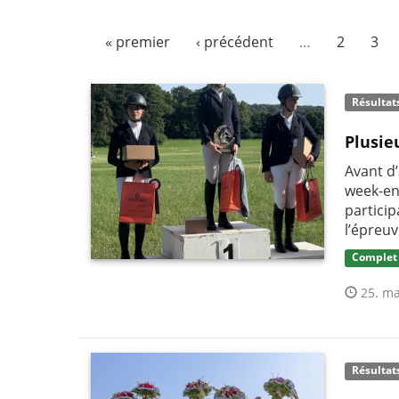
« premier
‹ précédent
…
2
3
Résultat
Plusie
Avant d’
week-en
partici
l’épreuv
Complet
25. ma
Résultat