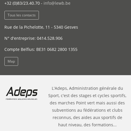
+32 (0)83/23.40.70 -
info@lewb.be
Tous les contacts
Rue de la Pichelotte, 11 - 5340 Gesves
N° d'entreprise: 0414.528.906
Compte Belfius: BE31 0682 2800 1355
Map
L'Adeps, Administration générale du
Sport, c'est des stages et cycles sportifs,
des marches Point vert mais aussi des
subventions au fédérations et clubs
reconnus, des aides aux sportifs de
haut niveau, des formations...