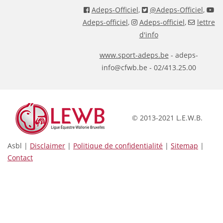
Adeps-Officiel
,
@Adeps-Officiel
,
Adeps-officiel
,
Adeps-officiel
,
lettre
d'info
www.sport-adeps.be
- adeps-
info@cfwb.be - 02/413.25.00
© 2013-2021 L.E.W.B.
Asbl |
Disclaimer
|
Politique de confidentialité
|
Sitemap
|
Contact