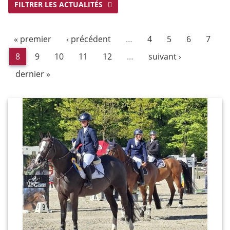
FILTRER LES ACTUALITÉS
« premier
‹ précédent
…
4
5
6
7
8
9
10
11
12
…
suivant ›
dernier »