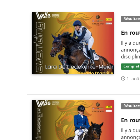
Résultat
En rou
Il y a q
annonça
discipli
Complet
1. aoû
Résultat
En rou
Il y a q
annonça