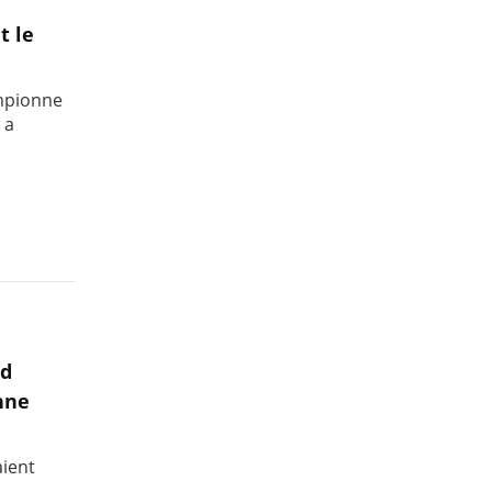
t le
ampionne
 a
nd
nne
aient