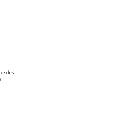
une des
s