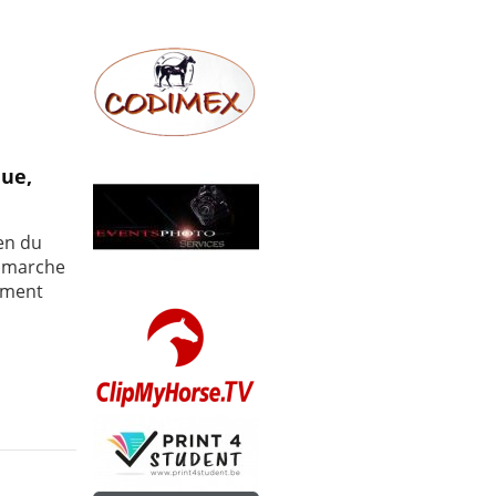
que,
en du
e marche
sement