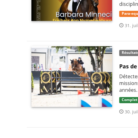
discipli
Para-equ
31. jui
Résultat
Pas de
Détecter
mission
années.
Complet
30. jui