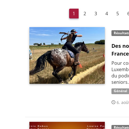
1
2
3
4
5
Résultat
Des no
France
Pour co
Luxembo
du podi
seniors.
Général
6. aoû
Résultat