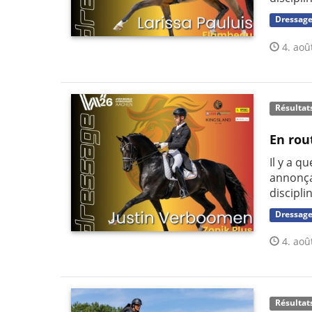
Dressag
4. aoû
Résultat
En rou
Il y a q
annonça
discipli
Dressag
4. aoû
Résultat