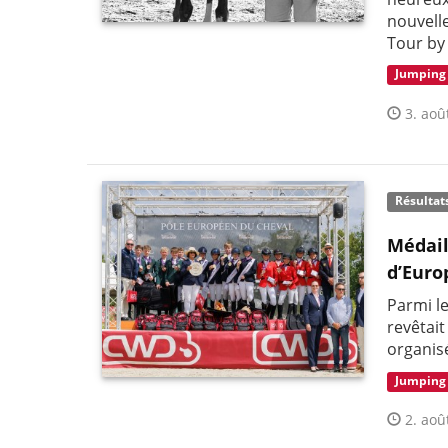
nouvelle
Tour by
Jumping
3. aoû
Résultat
Médail
d’Euro
Parmi l
revêtai
organis
Jumping
2. aoû