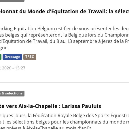
onnat du Monde d'Equitation de Travail: la sélec
rking Equitation Belgium est fier de vous présenter les deu
res belges qui représenteront la Belgique lors du Champion
’Equitation de Travail, du 8 au 13 septembre à Jerez de la F
gne.
Dressage
TREC
t 2026 - 13:27
s & sélections
te vers Aix-la-Chapelle : Larissa Pauluis
uelques jours, la Fédération Royale Belge des Sports Équestr
it les sélections belges pour les championnats du monde m
nes prévus à Aix-la-Chapelle au mois d’août.