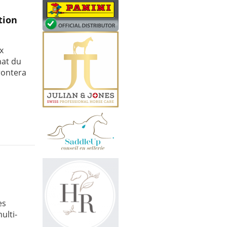
tion
x
nat du
rontera
es
ulti-