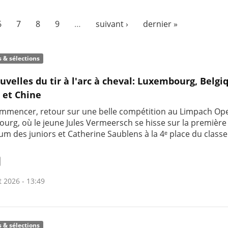
6
7
8
9
…
suivant ›
dernier »
s & sélections
uvelles du tir à l'arc à cheval: Luxembourg, Belgi
 et Chine
mmencer, retour sur une belle compétition au Limpach Op
urg, où le jeune Jules Vermeersch se hisse sur la premièr
um des juniors et Catherine Saublens à la 4ᵉ place du clas
t 2026 - 13:49
s & sélections