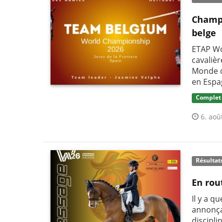
Champi
belge
ETAP Wo
cavaliè
Monde d
en Espa
Complet
6. aoû
Résultat
En rou
Il y a q
annonça
discipli