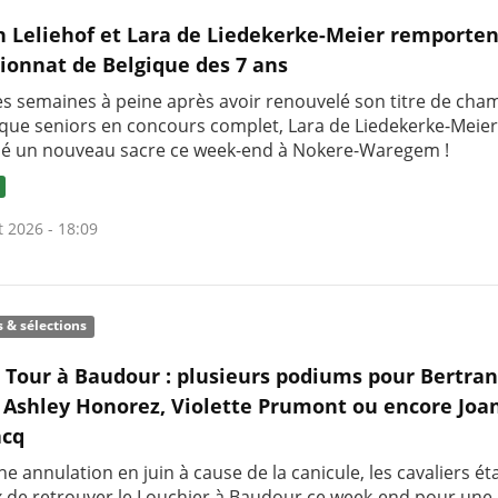
h Leliehof et Lara de Liedekerke-Meier remporten
onnat de Belgique des 7 ans
s semaines à peine après avoir renouvelé son titre de ch
ique seniors en concours complet, Lara de Liedekerke-Meier
é un nouveau sacre ce week-end à Nokere-Waregem !
t 2026 - 18:09
s & sélections
c Tour à Baudour : plusieurs podiums pour Bertra
 Ashley Honorez, Violette Prumont ou encore Joa
cq
e annulation en juin à cause de la canicule, les cavaliers ét
 de retrouver le Louchier à Baudour ce week-end pour une