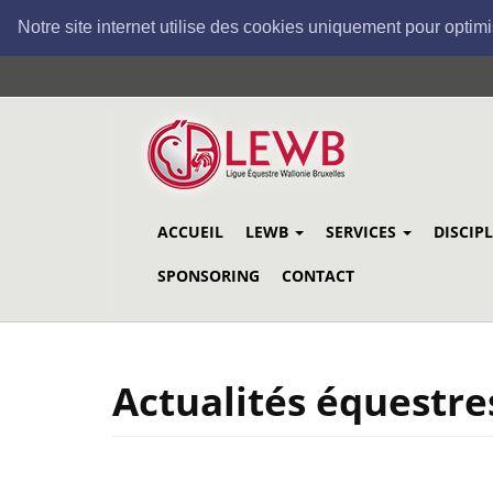
Notre site internet utilise des cookies uniquement pour optimi
Aller
au
contenu
principal
ACCUEIL
LEWB
SERVICES
DISCIP
SPONSORING
CONTACT
Actualités équestre