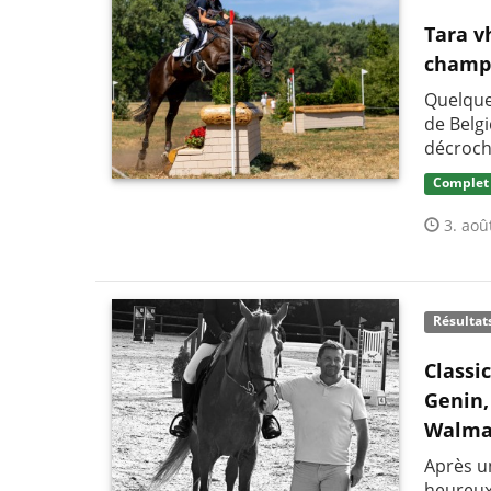
Tara v
champi
Quelque
de Belg
décroch
Complet
3. aoû
Résultat
Classi
Genin,
Walma
Après un
heureux