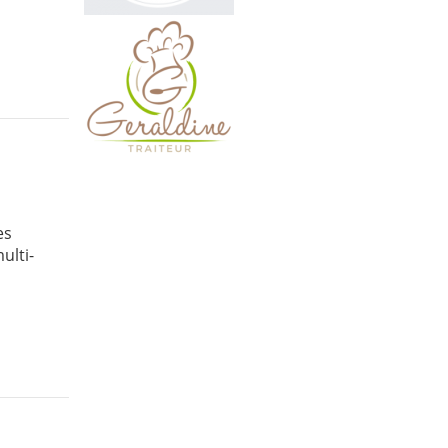
es
ulti-