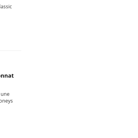
lassic
onnat
 une
poneys