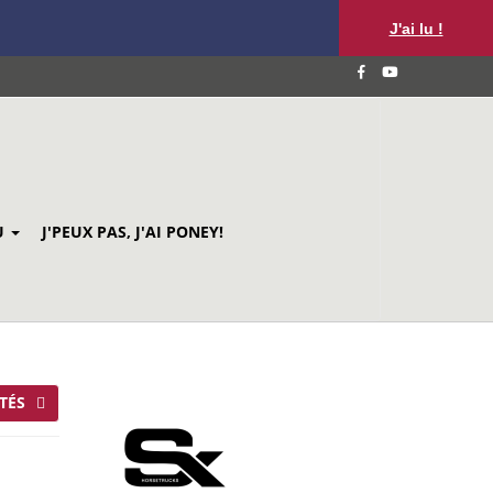
J'ai lu !
U
J'PEUX PAS, J'AI PONEY!
TÉS