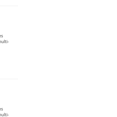
es
ulti-
es
ulti-