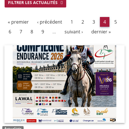
FILTRER LES ACTUALITÉS
« premier
‹ précédent
1
2
3
4
5
6
7
8
9
…
suivant ›
dernier »
Actualités