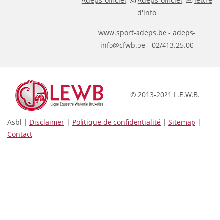
Adeps-officiel
,
Adeps-officiel
,
lettre
d'info
www.sport-adeps.be
- adeps-
info@cfwb.be - 02/413.25.00
© 2013-2021 L.E.W.B.
Asbl |
Disclaimer
|
Politique de confidentialité
|
Sitemap
|
Contact