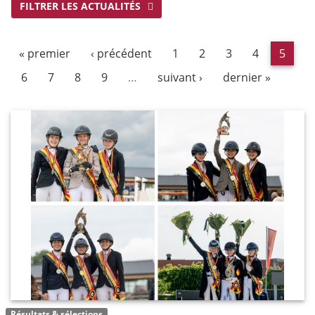
FILTRER LES ACTUALITÉS
« premier
‹ précédent
1
2
3
4
5
6
7
8
9
…
suivant ›
dernier »
Résultats & sélections