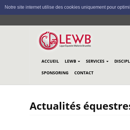
Notre site internet utilise des cookies uniquement pour optimi
Aller
au
contenu
principal
ACCUEIL
LEWB
SERVICES
DISCIP
SPONSORING
CONTACT
Actualités équestre