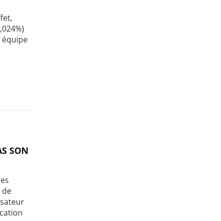
fet,
6,024%)
r équipe
AS SON
les
 de
isateur
ication