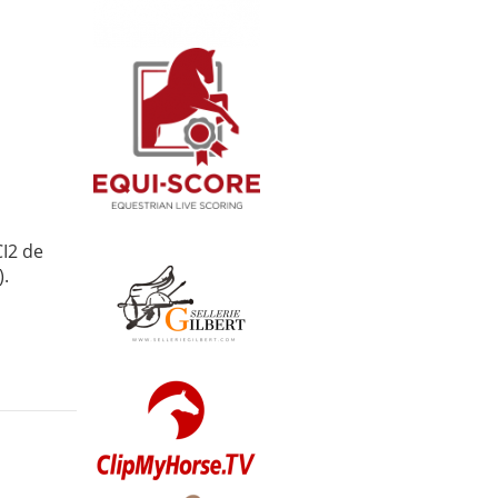
I2 de
).