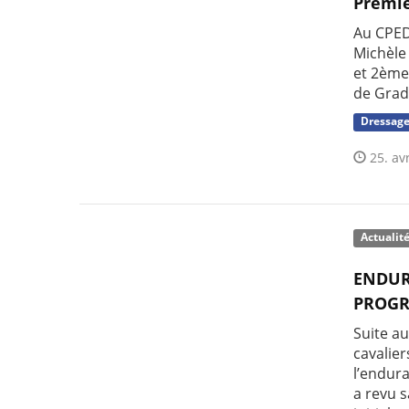
Premie
Au CPED
Michèle
et 2ème
de Grad
Dressag
25. avr
Actualit
ENDUR
PROGR
Suite a
cavalie
l’endur
a revu s