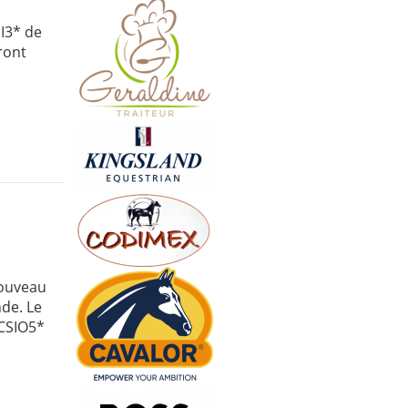
DI3* de
ront
nouveau
nde. Le
 CSIO5*