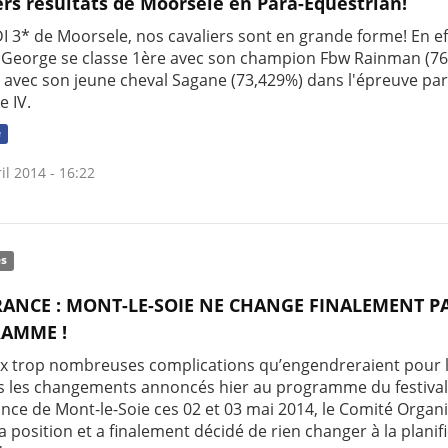
rs résultats de Moorsele en Para-Equestrian!
I 3* de Moorsele, nos cavaliers sont en grande forme! En ef
 George se classe 1ère avec son champion Fbw Rainman (7
 avec son jeune cheval Sagane (73,429%) dans l'épreuve pa
e IV.
e
il 2014 - 16:22
és
ANCE : MONT-LE-SOIE NE CHANGE FINALEMENT P
AMME !
ux trop nombreuses complications qu’engendreraient pour 
rs les changements annoncés hier au programme du festival
ance de Mont-le-Soie ces 02 et 03 mai 2014, le Comité Organ
a position et a finalement décidé de rien changer à la planif