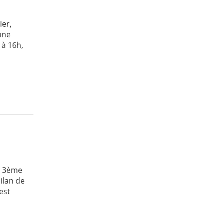
ier,
une
 à 16h,
ne 3ème
ilan de
est