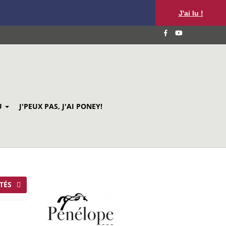
J'ai lu !
U
J'PEUX PAS, J'AI PONEY!
TÉS