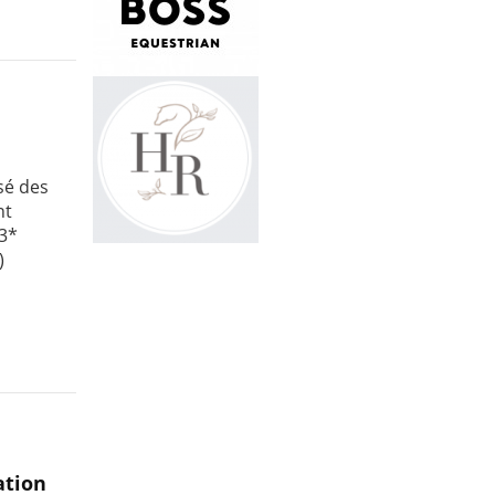
sé des
nt
 3*
)
ation