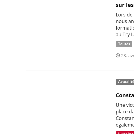
sur les
Lors de 
nous an
formatio
au Try 
Toutes
28. avr
Actualit
Consta
Une vic
place d
Constan
égaleme