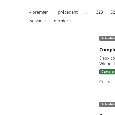
« premier
‹ précédent
…
323
32
suivant ›
dernier »
Actualit
Comple
Deux co
Wiener 
Complet
1. mai
Actualit