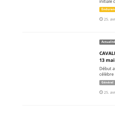
initiale 
Enduran
25. avr
Actualit
CAVALI
13 mai
Début av
célèbre
Général
25. avr