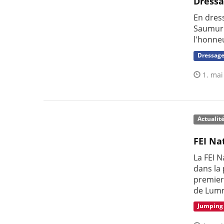
Dress
En dres
Saumur.
l'honneu
Dressag
1. mai
Actualit
FEI Na
La FEI 
dans la
premier
de Lum
Jumping