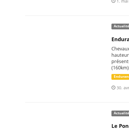
1. mai
Actualit
Endura
Chevaux
hauteurs
présent
(160km) 
Enduran
30. avr
Actualit
Le Pon