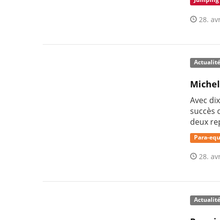
Jumping
28. avr
Actualit
Michel
Avec di
succès d
deux re
Para-equ
28. avr
Actualit