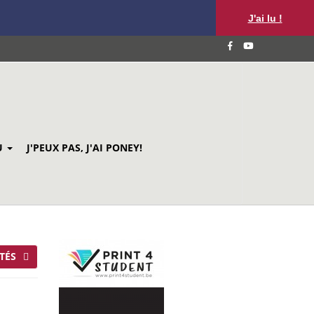
J'ai lu !
U
J'PEUX PAS, J'AI PONEY!
TÉS