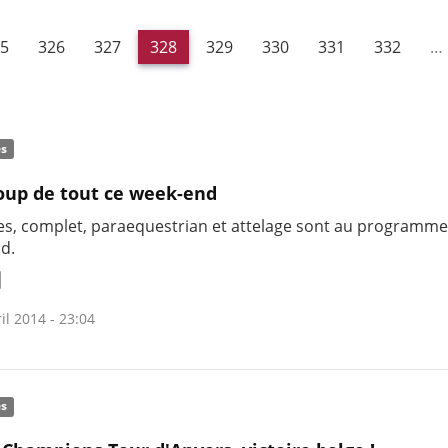
5
326
327
328
329
330
331
332
…
és
up de tout ce week-end
es, complet, paraequestrian et attelage sont au programm
d.
il 2014 - 23:04
és