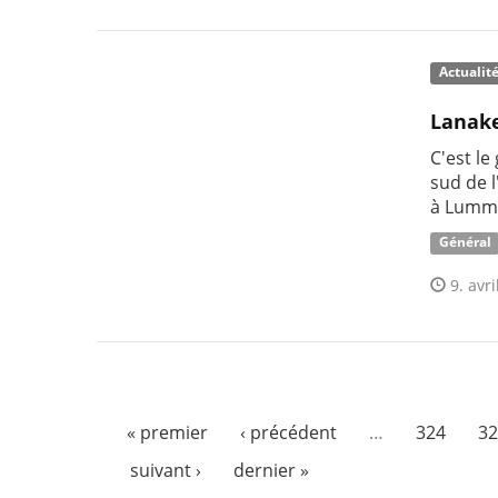
Actualit
Lanak
C'est le
sud de l
à Lumme
Général
9. avri
« premier
‹ précédent
…
324
32
suivant ›
dernier »