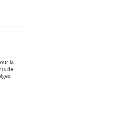
our la
nts de
lges,