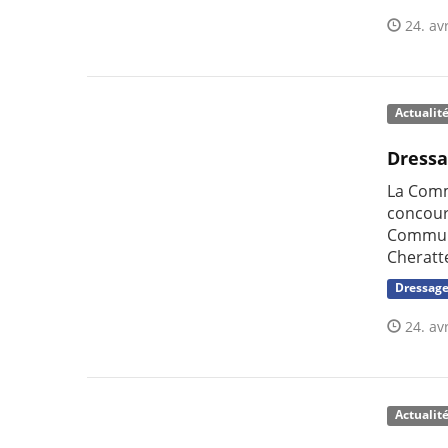
24. avr
Actualit
Dressa
La Comm
concour
Communa
Cheratt
Dressag
24. avr
Actualit