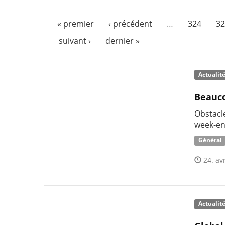
« premier
‹ précédent
…
324
32
suivant ›
dernier »
Actualit
Beauco
Obstacl
week-en
Général
24. avr
Actualit