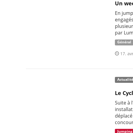
Un wee
En jump
engagés 
plusieu
par Lum
Général
17. avr
Actualit
Le Cyc
Suite à 
installa
déplacé
concour
Jumping