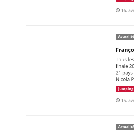
16. avr
Actualit
Franço
Tous le
finale 
21 pays
Nicola P
Jumping
15. avr
Actualit