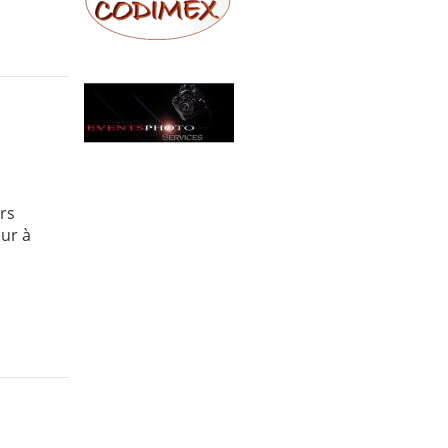
rs
eur à