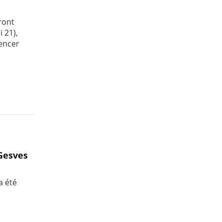
ront
 21),
encer
Gesves
a été