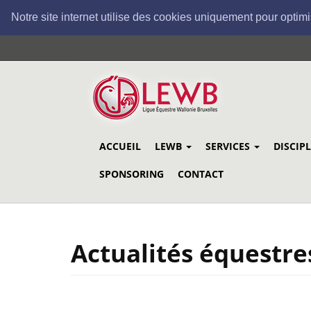
Notre site internet utilise des cookies uniquement pour optimi
Aller
au
contenu
principal
ACCUEIL
LEWB
SERVICES
DISCIP
SPONSORING
CONTACT
Actualités équestre