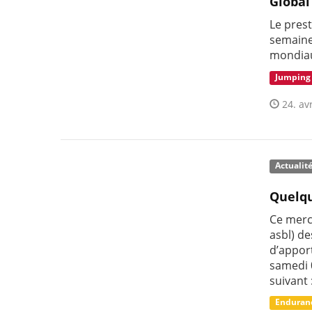
Global
Le pres
semaine
mondiau
Jumping
24. avr
Actualit
Quelq
Ce merc
asbl) d
d’appor
samedi 0
suivant 
Enduran