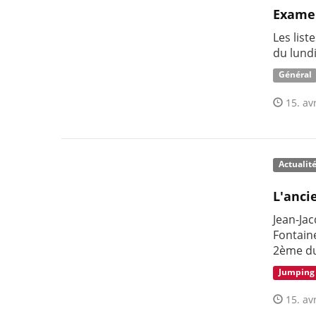
Examen
Les lis
du lundi
Général
15. avr
Actualit
L'anci
Jean-Jac
Fontaine
2ème du
Jumping
15. avr