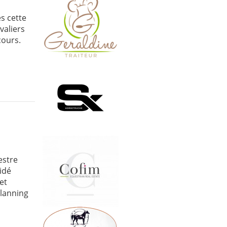
s cette
valiers
cours.
estre
idé
et
planning