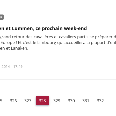
és
en et Lummen, ce prochain week-end
 grand retour des cavalières et cavaliers partis se préparer 
'Europe ! Et c'est le Limbourg qui accueillera la plupart d'en
n et Lanaken.
l 2014 - 17:49
5
326
327
328
329
330
331
332
…