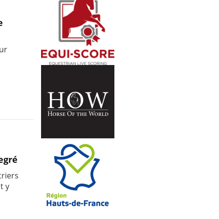
e
ur
degré
triers
t y