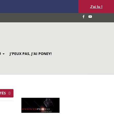
J'ai lu !
U
J'PEUX PAS, J'AI PONEY!
TÉS