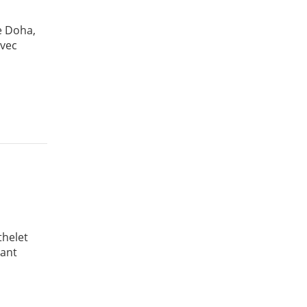
e Doha,
avec
thelet
vant