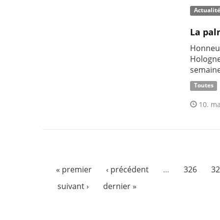
Actualit
La pal
Honneur
Hologne
semaine
Toutes
10. ma
« premier
‹ précédent
…
326
32
suivant ›
dernier »