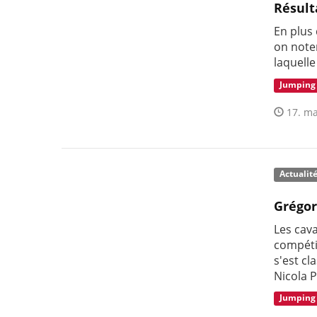
Résult
En plus
on noter
laquell
Jumping
17. ma
Actualit
Grégor
Les cava
compéti
s'est c
Nicola P
Jumping