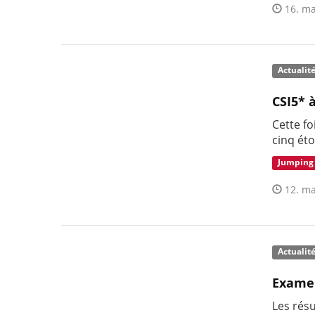
16. ma
Actualit
CSI5* 
Cette fo
cinq éto
Jumping
12. ma
Actualit
Examen
Les rés