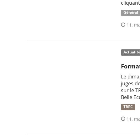
cliquant
Général
11. ma
Actualit
Format
Le dima
juges de
sur le T
Belle E
TREC
11. ma