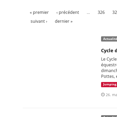
« premier
‹ précédent
…
326
32
suivant ›
dernier »
Actualit
Cycle 
Le Cycl
équestre
dimanch
Pottes,
Jumping
26. ma