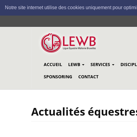
Notre site internet utilise des cookies uniquement pour optimi
Aller
au
contenu
principal
ACCUEIL
LEWB
SERVICES
DISCIP
SPONSORING
CONTACT
Actualités équestre