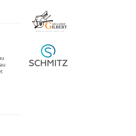
au
 au
et