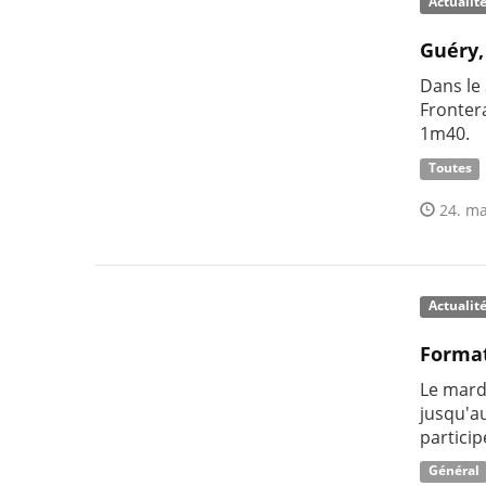
Actualit
Guéry,
Dans le 
Fronter
1m40.
Toutes
24. ma
Actualit
Format
Le mard
jusqu'au
particip
Général