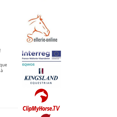
!
sque
 à