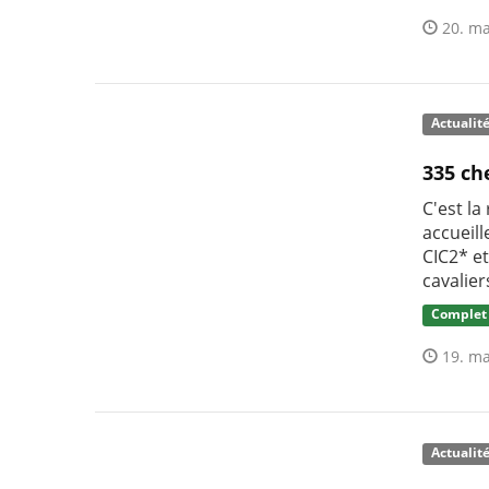
20. ma
Actualit
335 ch
C'est la
accueil
CIC2* et
cavalie
Complet
19. ma
Actualit