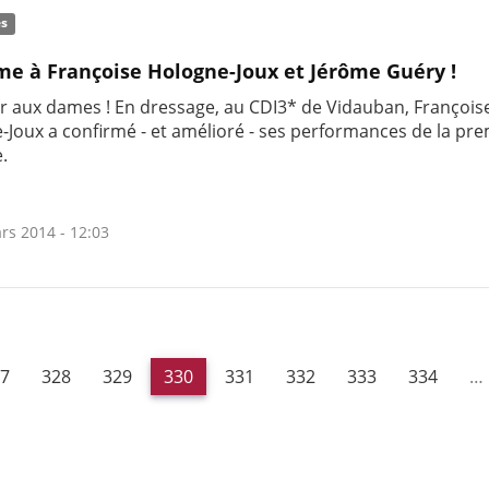
és
me à Françoise Hologne-Joux et Jérôme Guéry !
 aux dames ! En dressage, au CDI3* de Vidauban, François
-Joux a confirmé - et amélioré - ses performances de la pr
.
rs 2014 - 12:03
7
328
329
330
331
332
333
334
…