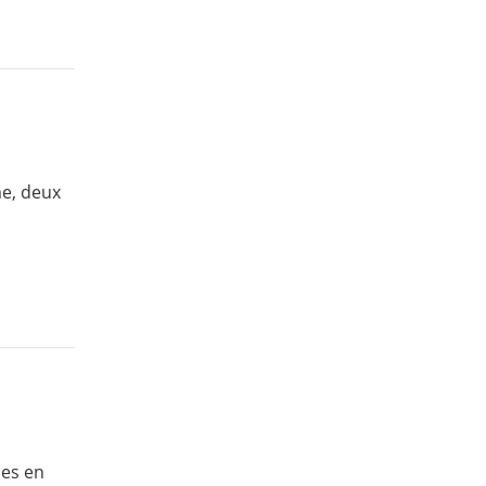
me, deux
les en