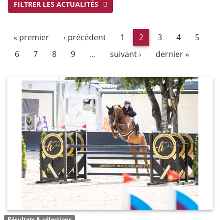
FILTRER LES ACTUALITÉS
« premier
‹ précédent
1
2
3
4
5
6
7
8
9
…
suivant ›
dernier »
Résultats & sélections