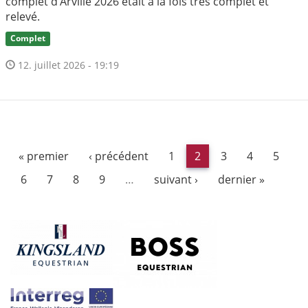
complet d’Arville 2026 était à la fois très complet et
relevé.
Complet
12. juillet 2026 - 19:19
« premier
‹ précédent
1
2
3
4
5
6
7
8
9
…
suivant ›
dernier »