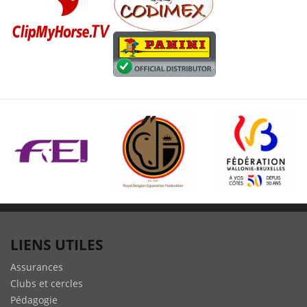
LIENS UTILES
Assurances
Clubs et cercles
Pédagogie