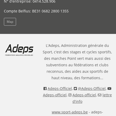
N° d'entreprise: 0414.528.906
Compte Belfius: BE31 0682 2800 1355
Map
L'Adeps, Administration générale du
Sport, c'est des stages et cycles sportifs,
des marches Point vert mais aussi des
subventions au fédérations et clubs
reconnus, des aides aux sportifs de
haut niveau, des formations...
Adeps-Officiel
,
@Adeps-Officiel
,
Adeps-officiel
,
Adeps-officiel
,
lettre
d'info
www.sport-adeps.be
- adeps-