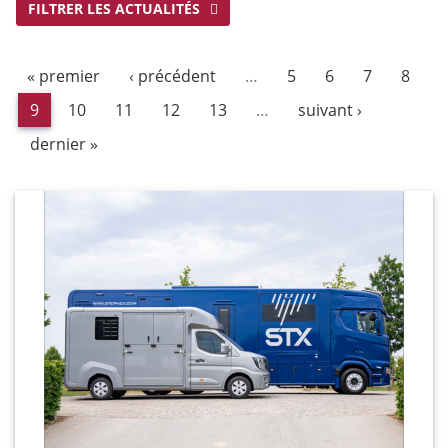
FILTRER LES ACTUALITÉS
« premier
‹ précédent
…
5
6
7
8
9
10
11
12
13
…
suivant ›
dernier »