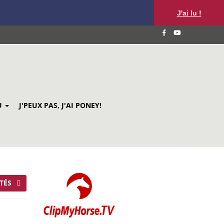
J'ai lu !
U
J'PEUX PAS, J'AI PONEY!
TÉS