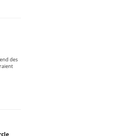
-end des
raient
rcle