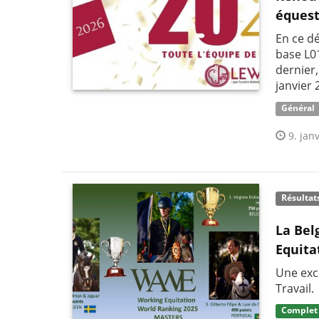
équest
En ce dé
base L0
dernier
janvier 
Général
9. janv
Résultat
La Bel
Equita
Une exc
Travail.
Complet