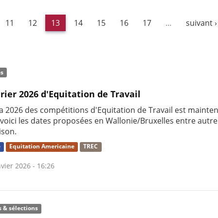
11
12
13
14
15
16
17
…
suivant ›
és
rier 2026 d'Equitation de Travail
a 2026 des compétitions d'Equitation de Travail est mainte
, voici les dates proposées en Wallonie/Bruxelles entre autr
aison.
e
Equitation Americaine
TREC
vier 2026 - 16:26
s & sélections