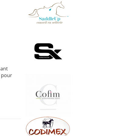
nant
e pour