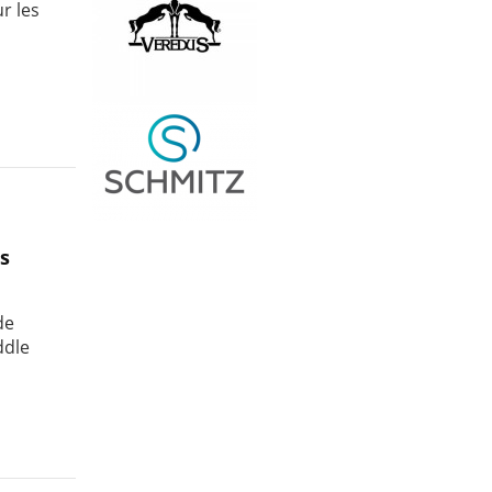
r les
es
de
ddle