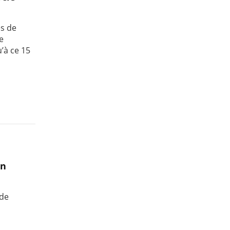
es de
e
’à ce 15
en
 de