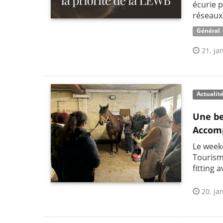
écurie p
réseaux
Général
21. jan
Actualit
Une be
Accom
Le week
Tourism
fitting 
20. jan