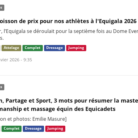
és
isson de prix pour nos athlètes à l'Equigala 2026
r, l’Equigala se déroulait pour la septième fois au Dome Even
s.
Attelage
Complet
Dressage
Jumping
vier 2026 - 9:35
és
n, Partage et Sport, 3 mots pour résumer la maste
anship et massage équin des Equicadets
ion et photos: Emilie Masure]
Complet
Dressage
Jumping