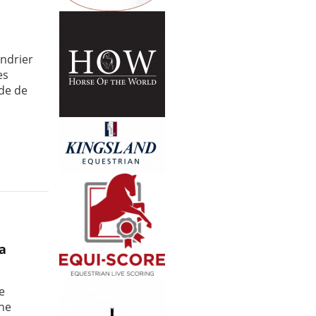
endrier
es
de de
la
e
une