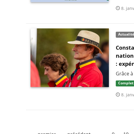
8. janv
Actualit
Consta
nation
: expé
Grâce à
Complet
8. janv