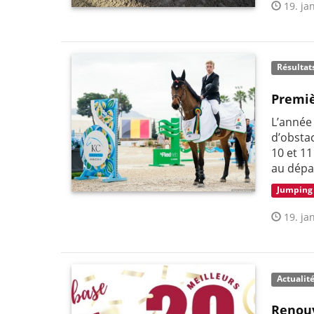
19. jan
Résultat
Premiè
L’année
d’obsta
10 et 11
au dépa
Jumping
19. jan
Actualit
Renouv