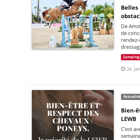
Belles
obstac
De Amst
de conco
rendez-
dressag
Jumping
26. jan
Actualit
Bien-ê
LEWB
C’est a
semaine