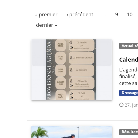
« premier
‹ précédent
…
9
10
dernier »
Actualit
Calend
L'agend
finalisé
cette s
Dressag
27. jan
Résultat