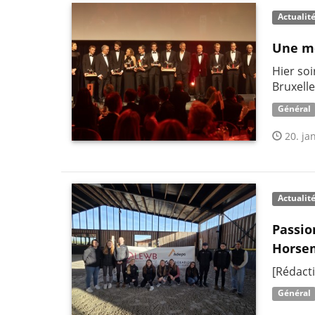
Actualit
Une mo
Hier soi
Bruxelle
Général
20. jan
Actualit
Passio
Horsem
[Rédact
Général