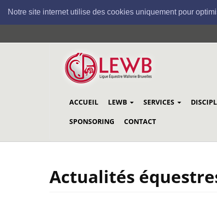
Notre site internet utilise des cookies uniquement pour optimi
Aller
au
contenu
principal
ACCUEIL
LEWB
SERVICES
DISCIP
SPONSORING
CONTACT
Actualités équestre