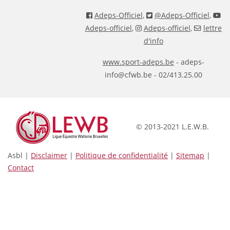
Adeps-Officiel
,
@Adeps-Officiel
,
Adeps-officiel
,
Adeps-officiel
,
lettre
d'info
www.sport-adeps.be
- adeps-
info@cfwb.be - 02/413.25.00
© 2013-2021 L.E.W.B.
Asbl |
Disclaimer
|
Politique de confidentialité
|
Sitemap
|
Contact