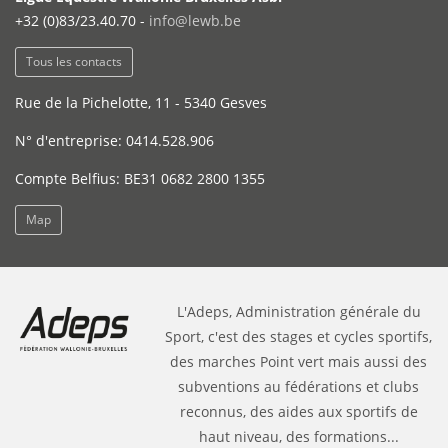
+32 (0)83/23.40.70 -
info@lewb.be
Tous les contacts
Rue de la Pichelotte, 11 - 5340 Gesves
N° d'entreprise: 0414.528.906
Compte Belfius: BE31 0682 2800 1355
Map
L'Adeps, Administration générale du
Sport, c'est des stages et cycles sportifs,
des marches Point vert mais aussi des
subventions au fédérations et clubs
reconnus, des aides aux sportifs de
haut niveau, des formations...