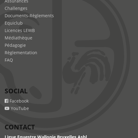
Assurances
Challenges
Documents-Règlements
Equiclub
Licences LEWB
Médiathèque
Pédagogie
Règlementation
FAQ
SOCIAL
Facebook
YouTube
CONTACT
Ligue Equestre Wallonie Bruxelles Asbl