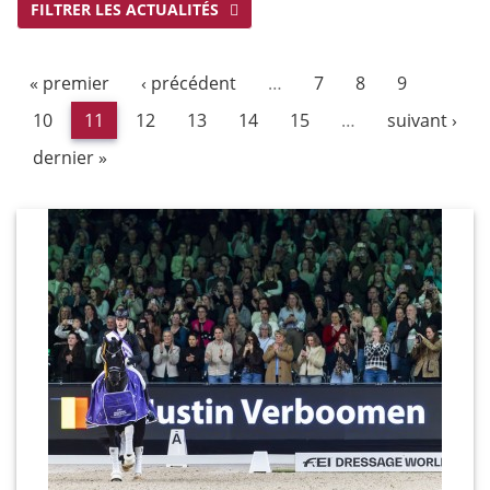
FILTRER LES ACTUALITÉS
« premier
‹ précédent
…
7
8
9
10
11
12
13
14
15
…
suivant ›
dernier »