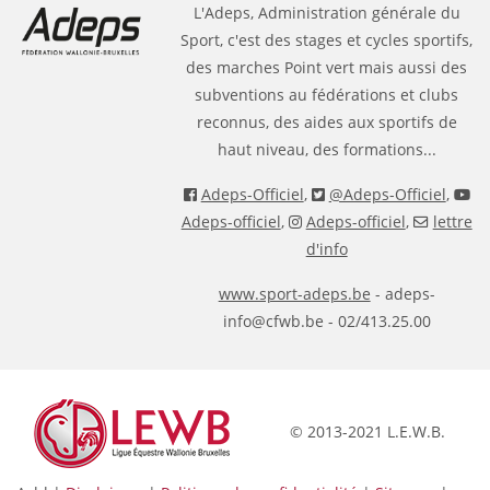
L'Adeps, Administration générale du
Sport, c'est des stages et cycles sportifs,
des marches Point vert mais aussi des
subventions au fédérations et clubs
reconnus, des aides aux sportifs de
haut niveau, des formations...
Adeps-Officiel
,
@Adeps-Officiel
,
Adeps-officiel
,
Adeps-officiel
,
lettre
d'info
www.sport-adeps.be
- adeps-
info@cfwb.be - 02/413.25.00
© 2013-2021 L.E.W.B.