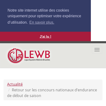
Notre site internet utilise des cookies
uniquement pour optimiser votre expérience
d’utilisation.
En savoir plus.
J'ai lu !
Aller
au
Togg
contenu
navi
principal
Actualité
Retour sur les concours nationaux d’endurance
de début de saison