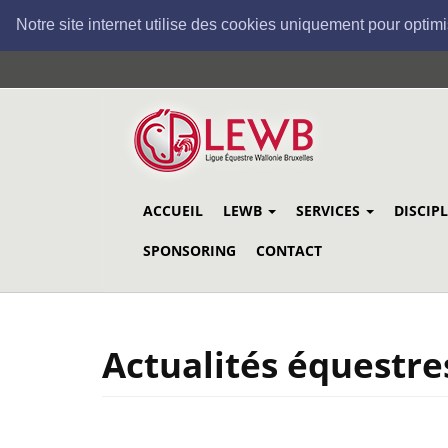
Notre site internet utilise des cookies uniquement pour optimi
Aller
au
contenu
principal
ACCUEIL
LEWB
SERVICES
DISCIP
SPONSORING
CONTACT
Actualités équestre