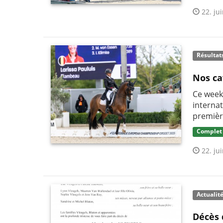
22. jui
Résultat
Nos ca
Ce week
interna
premièr
Complet
22. jui
Actualit
Décès 