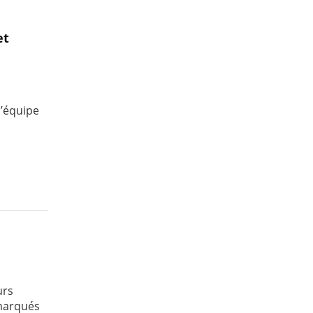
et
l’équipe
urs
 marqués