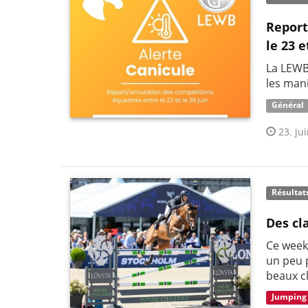
Report
le 23 e
La LEWB
les mani
Général
23. jui
Résultat
Des cl
Ce week-
un peu p
beaux c
Jumping