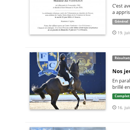
C’est av
a appris
Général
19. jui
Résultat
Nos je
En paral
brillé e
Complet
16. jui