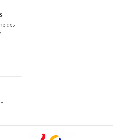
s
une des
s
 »