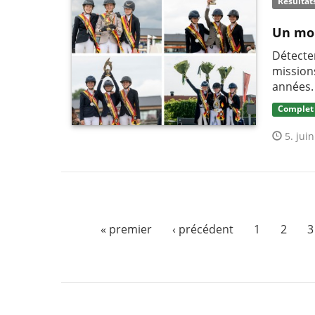
Résultat
Un moi
Détecter
mission
années.
Complet
5. juin
« premier
‹ précédent
1
2
3