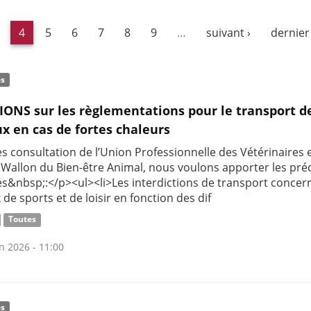
4
5
6
7
8
9
…
suivant ›
dernier
és
IONS sur les règlementations pour le transport d
x en cas de fortes chaleurs
s consultation de l’Union Professionnelle des Vétérinaires 
 Wallon du Bien-être Animal, nous voulons apporter les pré
es&nbsp;:</p><ul><li>Les interdictions de transport concer
de sports et de loisir en fonction des dif
Toutes
n 2026 - 11:00
és