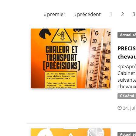
« premier
‹ précédent
1
2
3
Actualit
PRECIS
chevau
<p>Aprè
Cabinet
suivant
chevaux 
Général
24. jui
Actualit