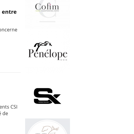
s entre
concerne
ents CSI
é de