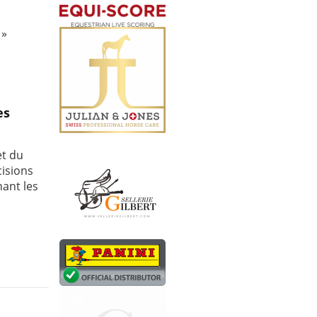
 »
es
et du
cisions
nant les