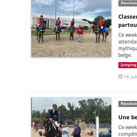
Résultat
Classe
partou
Ce week
attenda
mythiqu
belge.
Jumping
14. jui
Résultat
Une be
Ce week-
compéti