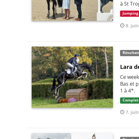
à St Tro
Jumping
8. juin
Résultat
Lara d
Ce week-
Bas et 
1 à 4*.
Complet
7. juin