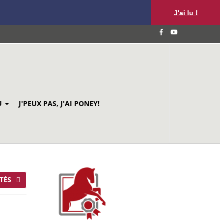
J'ai lu !
U
J'PEUX PAS, J'AI PONEY!
TÉS