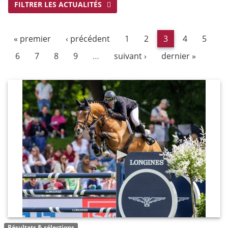
FILTRER LES ACTUALITÉS
« premier
‹ précédent
1
2
3
4
5
6
7
8
9
…
suivant ›
dernier »
Résultats & sélections