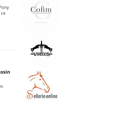
 Pony
 ce
assin
es