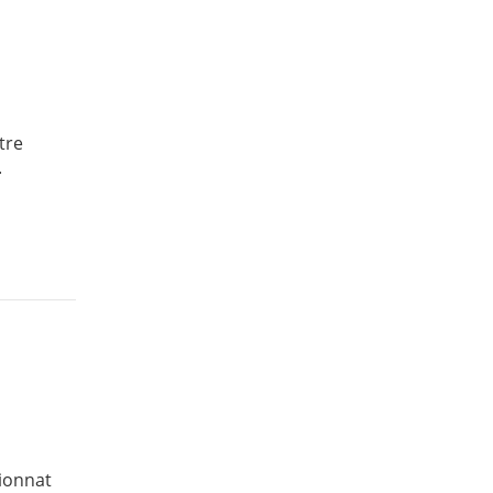
tre
.
pionnat