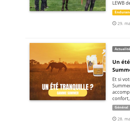
LEWB de 
Enduran
29. ma
Actualit
Un été
Summer
Et si vo
Summer 
accompag
confort,
Général
28. ma