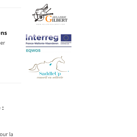
ens
der
 :
our la