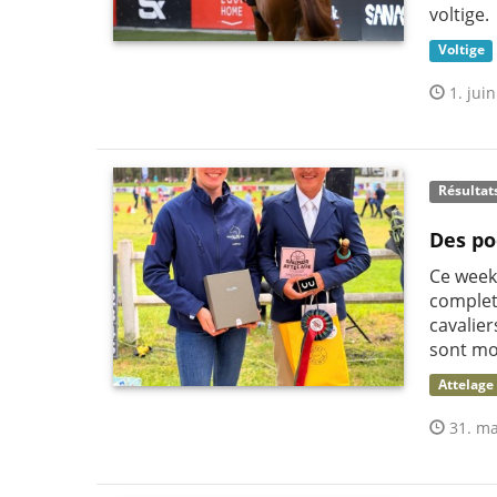
voltige.
Voltige
1. juin
Résultat
Des po
Ce week
complet
cavalie
sont mo
Attelage
31. ma