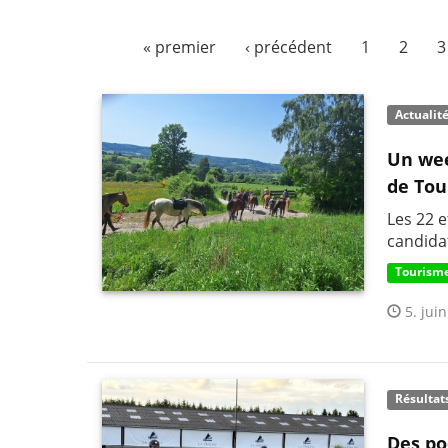
« premier
‹ précédent
1
2
3
Actualit
Un wee
de Tou
Les 22 
candida
Tourisme
5. juin
Résultat
Des po