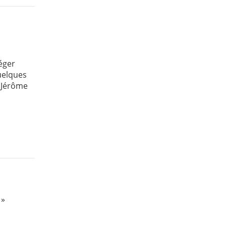
léger
uelques
l Jérôme
 »