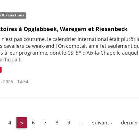
s & sélections
ctoires à Opglabbeek, Waregem et Riesenbeck
 n’est pas coutume, le calendrier international était plutôt 
s cavaliers ce week-end ! On comptait en effet seulement q
s à leur programme, dont le CSI 5* d’Aix-la-Chapelle auque
rticipait.
i 2026 - 14:54
4
5
6
7
8
9
…
suivant ›
dernier