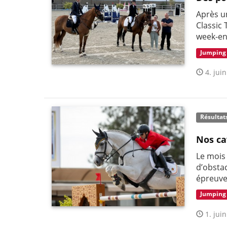
Après un
Classic
week-en
Jumping
4. juin
Résultat
Nos ca
Le mois 
d’obstac
épreuve
Jumping
1. juin