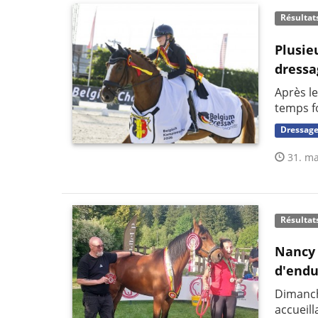
Résultat
Plusie
dressa
Après le
temps f
Dressag
31. ma
Résultat
Nancy 
d'endu
Dimanch
accueil