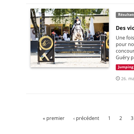
Résultat
Des vi
Une fois
pour no
concour
Guéry pa
Jumping
26. ma
« premier
‹ précédent
1
2
3