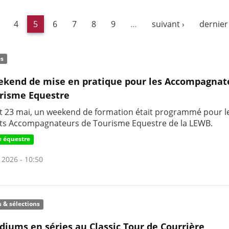
4
5
6
7
8
9
…
suivant ›
dernier
és
kend de mise en pratique pour les Accompagnat
risme Equestre
et 23 mai, un weekend de formation était programmé pour l
ts Accompagnateurs de Tourisme Equestre de la LEWB.
 équestre
 2026 - 10:50
s & sélections
diums en séries au Classic Tour de Courrière