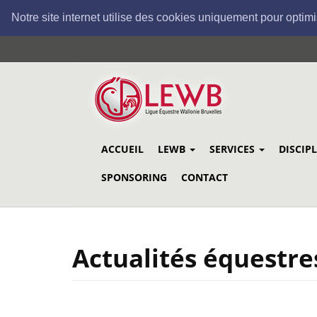
Notre site internet utilise des cookies uniquement pour optimi
Aller
au
contenu
principal
ACCUEIL
LEWB
SERVICES
DISCIP
SPONSORING
CONTACT
Actualités équestre