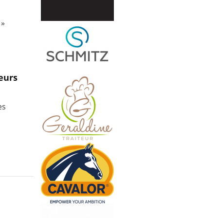
 »
eurs
es