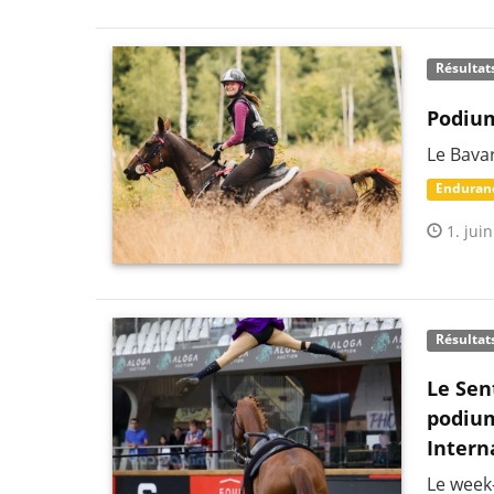
Résultat
Podium
Le Bava
Enduran
1. juin
Résultat
Le Sen
podium
Intern
Le week