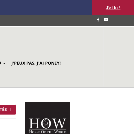
J'ai lu !
U
J'PEUX PAS, J'AI PONEY!
TÉS