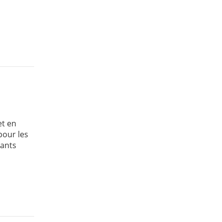
et en
pour les
tants