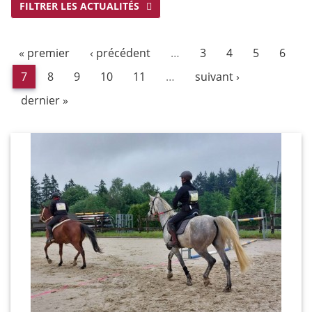
FILTRER LES ACTUALITÉS
« premier
‹ précédent
…
3
4
5
6
7
8
9
10
11
…
suivant ›
dernier »