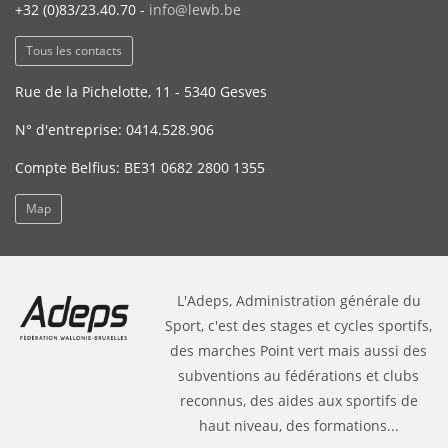
+32 (0)83/23.40.70 -
info@lewb.be
Tous les contacts
Rue de la Pichelotte, 11 - 5340 Gesves
N° d'entreprise: 0414.528.906
Compte Belfius: BE31 0682 2800 1355
Map
L'Adeps, Administration générale du
Sport, c'est des stages et cycles sportifs,
des marches Point vert mais aussi des
subventions au fédérations et clubs
reconnus, des aides aux sportifs de
haut niveau, des formations...