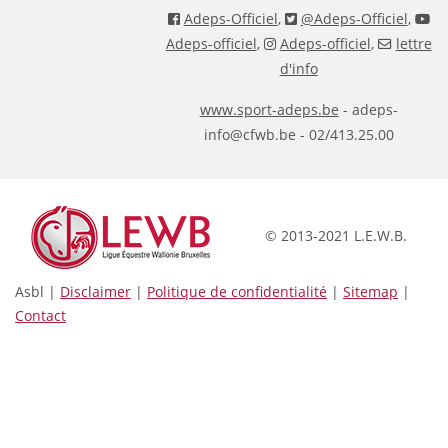
Adeps-Officiel
,
@Adeps-Officiel
,
Adeps-officiel
,
Adeps-officiel
,
lettre
d'info
www.sport-adeps.be
- adeps-
info@cfwb.be - 02/413.25.00
© 2013-2021 L.E.W.B.
Asbl |
Disclaimer
|
Politique de confidentialité
|
Sitemap
|
Contact