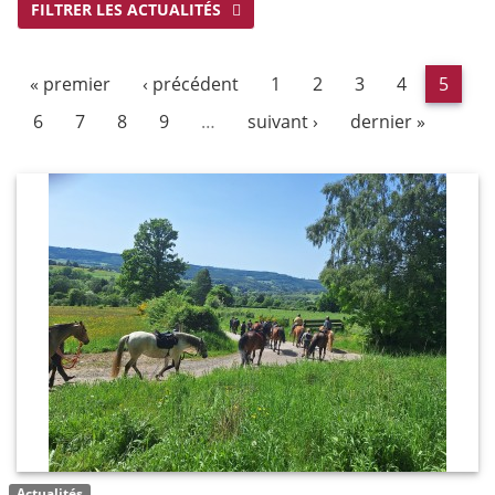
FILTRER LES ACTUALITÉS
« premier
‹ précédent
1
2
3
4
5
6
7
8
9
…
suivant ›
dernier »
Actualités