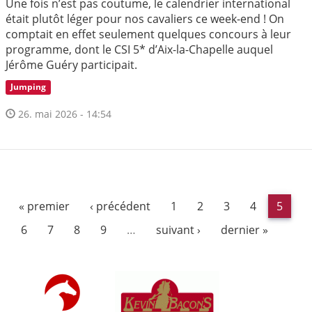
Une fois n’est pas coutume, le calendrier international
était plutôt léger pour nos cavaliers ce week-end ! On
comptait en effet seulement quelques concours à leur
programme, dont le CSI 5* d’Aix-la-Chapelle auquel
Jérôme Guéry participait.
Jumping
26. mai 2026 - 14:54
« premier
‹ précédent
1
2
3
4
5
6
7
8
9
…
suivant ›
dernier »