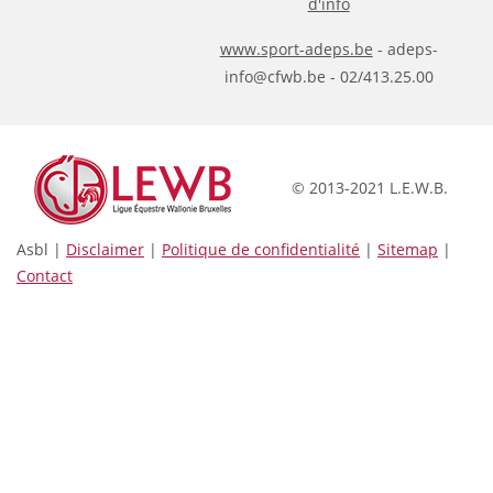
d'info
www.sport-adeps.be
- adeps-
info@cfwb.be - 02/413.25.00
© 2013-2021 L.E.W.B.
Asbl |
Disclaimer
|
Politique de confidentialité
|
Sitemap
|
Contact