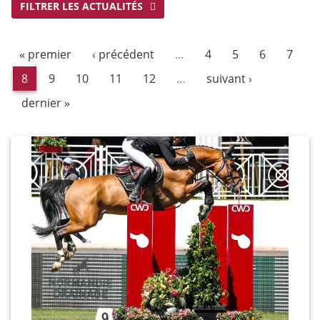
FILTRER LES ACTUALITÉS
« premier
‹ précédent
…
4
5
6
7
8
9
10
11
12
…
suivant ›
dernier »