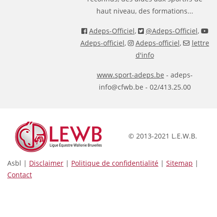
haut niveau, des formations...
Adeps-Officiel
,
@Adeps-Officiel
,
Adeps-officiel
,
Adeps-officiel
,
lettre
d'info
www.sport-adeps.be
- adeps-
info@cfwb.be - 02/413.25.00
© 2013-2021 L.E.W.B.
Asbl |
Disclaimer
|
Politique de confidentialité
|
Sitemap
|
Contact