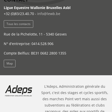
Ligue Equestre Wallonie Bruxelles Asbl
+32 (0)83/23.40.70 -
info@lewb.be
Tous les contacts
Rue de la Pichelotte, 11 - 5340 Gesves
N° d'entreprise: 0414.528.906
Compte Belfius: BE31 0682 2800 1355
Map
L'Adeps, Administration générale du
Sport, c'est des stages et cycles sportifs,
des marches Point vert mais aussi des
subventions au fédérations et clubs
reconnus, des aides aux sportifs de