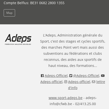
Compte Belfius: BE31 0682 2800 1355
Map
L'Adeps, Administration générale du
Sport, c'est des stages et cycles sportifs,
des marches Point vert mais aussi des
subventions au fédérations et clubs
reconnus, des aides aux sportifs de
haut niveau, des formations...
Adeps-Officiel
,
@Adeps-Officiel
,
Adeps-officiel
,
Adeps-officiel
,
lettre
d'info
www.sport-adeps.be
- adeps-
info@cfwb.be - 02/413.25.00