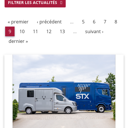
FILTRER LES ACTUALITÉS
« premier
‹ précédent
…
5
6
7
8
9
10
11
12
13
…
suivant ›
dernier »