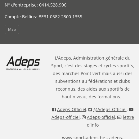
N° d'entreprise: 0414.528.906
Compte Belfius: BE31 0682 2800 1355
Map
L'Adeps, Administration générale du
Sport, c'est des stages et cycles sportifs,
des marches Point vert mais aussi des
subventions au fédérations et clubs
reconnus, des aides aux sportifs de
haut niveau, des formations...
Adeps-Officiel
,
@Adeps-Officiel
,
Adeps-officiel
,
Adeps-officiel
,
lettre
d'info
www.sport-adeps.be
- adeps-