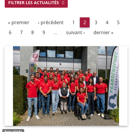
FILTRER LES ACTUALITÉS
« premier
‹ précédent
1
2
3
4
5
6
7
8
9
…
suivant ›
dernier »
Actualités